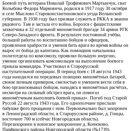
Боевой путь ветерана
Николай Трофимович Мартынчук, сват
Колыбова Федора Марковича, родился в 1917 году 30 октября
в селе Мыслово Староконстантиновского уезда Волынской
губернии. В 1938 году был призван служить в РККА в звании
рядового. Там и застала его война. Боролся с фашистскими
захватчика в 32 отдельной минометной бригаде 34 армии РГК
Северо-Западного фронта. В результате постоянной учёбы,
большой работы по воспитанию бойцов и офицеров,
проявления храбрости и умения бить врага во время войны он
вырос от бойца до капитана. Как помощник начальника
политотдела по комсомолу, проявлял большую энергию,
умение организовать комсомольцев на выполнение боевого
приказа командира. Участвовал в Старорусской
наступательной операции. В период боев с 18 августа 1943
года находился на передовых позициях миномётных батарей,
своим личным примером, смелостью и умением вести себя в
бою организовывал бойцов, находясь в миномётных расчётах,
несмотря на сильный обстрел врага, он помогал
миномётчикам выполнять боевой приказ». Погиб под Старой
Руссой 22 августа 1943 года. Его однополчане прислали
бабушке фото прощания с ним. Первоначально был захоронен
в Ленинградской области, в Старорусском районе, д. Гонцы,
восточнее 700 м (сейчас Новгородская область).
Перезахоронен в воинское захоронение д. Конюхово,
Парфинского района Новгородской области (№1739).