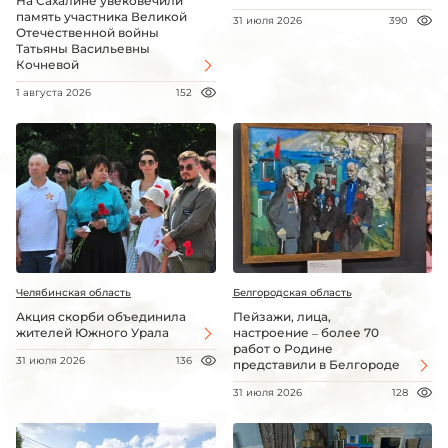
На Сахалине увековечили
память участника Великой
31 июля 2026
390
Отечественной войны
Татьяны Васильевны
Кочневой
1 августа 2026
152
Челябинская область
Белгородская область
Акция скорби объединила
Пейзажи, лица,
жителей Южного Урала
настроение – более 70
работ о Родине
31 июля 2026
136
представили в Белгороде
31 июля 2026
128