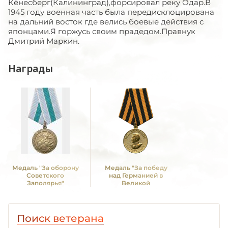
Кёнесберг(Калининград),форсировал реку Одар.В
1945 году военная часть была передисклоцирована
на дальний восток где велись боевые действия с
японцами.Я горжусь своим прадедом.Правнук
Дмитрий Маркин.
Награды
Медаль "За оборону
Медаль "За победу
Советского
над Германией в
Заполярья"
Великой
Отечественной войне
1941 -1945 гг."
Поиск ветерана