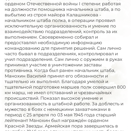
орденом Отечественной войны I степени: работая
на должности помощника начальника штаба, а по
выбытию из строя майора Калашникова -
начальником штаба полка, в операции проявил
исключительную организованность и умение по
взаимодействию подразделений, контроль за их
выполнением. Своевременно собирал и
предоставлял необходимую информацию
командованию для принятия решений. Сам лично
часто бывал в подразделениях, контролировал и
учил подразделения. Сам лично с оружием в руках
принимал участие в уничтожении заставы
противника. Когда был ранен начальник штаба,
Манохин Василий принял его обязанности и
тщательно их выполнял. Благодаря умелой и
тщательной подготовке маршев полк совершил 800
км марш, не имел отставаний и чрезвычайных
происшествий. Показал высокое умение и
организованность в штабной работе. За доблесть и
мужество в боях с немецкими захватчиками в
период с 25 апреля по 03 мая 1945 года старший
лейтенант Манохин был награждён орденом
Красной Звезды. Армейская пора завершилась в