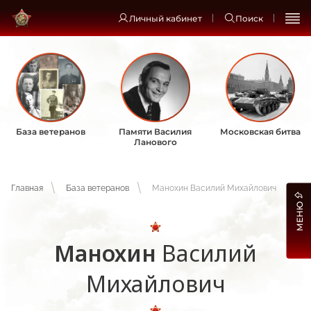
Личный кабинет
Поиск
База ветеранов
Памяти Василия
Московская битва
Ланового
Главная
База ветеранов
Манохин Василий Михайлович
МЕНЮ
Манохин
Василий
Михайлович