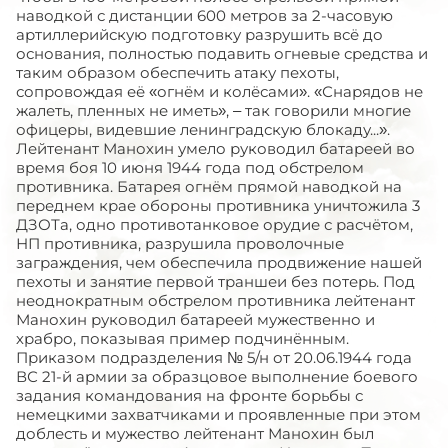
наводкой с дистанции 600 метров за 2-часовую
артиллерийскую подготовку разрушить всё до
основания, полностью подавить огневые средства и
таким образом обеспечить атаку пехоты,
сопровождая её «огнём и колёсами». «Снарядов не
жалеть, пленных не иметь», – так говорили многие
офицеры, видевшие ленинградскую блокаду...».
Лейтенант Манохин умело руководил батареей во
время боя 10 июня 1944 года под обстрелом
противника. Батарея огнём прямой наводкой на
переднем крае обороны противника уничтожила 3
ДЗОТа, одно противотанковое орудие с расчётом,
НП противника, разрушила проволочные
заграждения, чем обеспечила продвижение нашей
пехоты и занятие первой траншеи без потерь. Под
неоднократным обстрелом противника лейтенант
Манохин руководил батареей мужественно и
храбро, показывая пример подчинённым.
Приказом подразделения № 5/н от 20.06.1944 года
ВС 21-й армии за образцовое выполнение боевого
задания командования на фронте борьбы с
немецкими захватчиками и проявленные при этом
доблесть и мужество лейтенант Манохин был