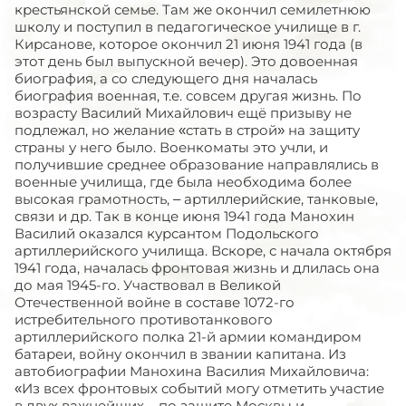
крестьянской семье. Там же окончил семилетнюю
школу и поступил в педагогическое училище в г.
Кирсанове, которое окончил 21 июня 1941 года (в
этот день был выпускной вечер). Это довоенная
биография, а со следующего дня началась
биография военная, т.е. совсем другая жизнь. По
возрасту Василий Михайлович ещё призыву не
подлежал, но желание «стать в строй» на защиту
страны у него было. Военкоматы это учли, и
получившие среднее образование направлялись в
военные училища, где была необходима более
высокая грамотность, – артиллерийские, танковые,
связи и др. Так в конце июня 1941 года Манохин
Василий оказался курсантом Подольского
артиллерийского училища. Вскоре, с начала октября
1941 года, началась фронтовая жизнь и длилась она
до мая 1945-го. Участвовал в Великой
Отечественной войне в составе 1072-го
истребительного противотанкового
артиллерийского полка 21-й армии командиром
батареи, войну окончил в звании капитана. Из
автобиографии Манохина Василия Михайловича:
«Из всех фронтовых событий могу отметить участие
в двух важнейших – по защите Москвы и