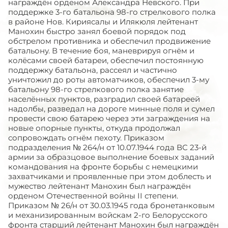
награждён орденом Александра Невского. При
поддержке 3-го батальона 98-го стрелкового полка
в районе Нов. Кириясалы и Илякюля лейтенант
Манохин быстро занял боевой порядок под
обстрелом противника и обеспечил продвижение
батальону. В течение боя, маневрируя огнём и
колёсами своей батареи, обеспечил постоянную
поддержку батальона, рассеял и частично
уничтожил до роты автоматчиков, обеспечил 3-му
батальону 98-го стрелкового полка занятие
населённых пунктов, разградил своей батареей
надолбы, разведал на дороге минные поля и сумел
провести свою батарею через эти заграждения на
новые опорные пункты, откуда продолжал
сопровождать огнём пехоту. Приказом
подразделения № 264/н от 10.07.1944 года ВС 23-й
армии за образцовое выполнение боевых заданий
командования на фронте борьбы с немецкими
захватчиками и проявленные при этом доблесть и
мужество лейтенант Манохин был награждён
орденом Отечественной войны II степени.
Приказом № 26/н от 30.03.1945 года бронетанковым
и механизированным войскам 2-го Белорусского
фронта старший лейтенант Манохин был награждён