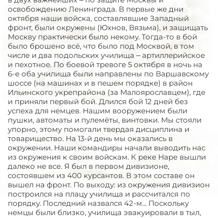
освобождению Ленинграда. В первые же дни
октября наши войска, составлявшие Западный
фронт, были окружены (Юхнов, Вязьма), и защищать
Москву практически было некому. Тогда-то в бой
было брошено всё, что было под Москвой, в том
числе и два подольских училища – артиллерийское
и пехотное. По боевой тревоге 5 октября в ночь на
6-е оба училища были направлены по Варшавскому
шоссе (на машинах и в пешем порядке) в район
Ильинского укрепрайона (за Малоярославцем), где
и приняли первый бой. Длился бой 12 дней без
успеха для немцев. Нашим вооружением были
пушки, автоматы и пулемёты, винтовки. Мы стояли
упорно, этому помогали твердая дисциплина и
товарищество. На 13-й день мы оказались в
окружении. Наши командиры начали выводить нас
из окружения к своим войскам. К реке Наре вышли
далеко не все. Я был в первом дивизионе,
состоявшем из 400 курсантов. В этом составе он
вышел на фронт. По выходу: из окружения дивизион
построился на плацу училища и рассчитался по
порядку. Последний назвался 42-м... Поскольку
немцы были близко, училища эвакуировали в тыл,