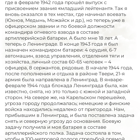
где в феврале 1942 года прошёл выпуск с
присвоением звания «младший лейтенант». Так я
вновь оказался в тех местах, где начинал воевать
(Юхнов, Медынь, Можайск и др.), но теперь уже в
офицерском звании и по боевой должности
командира огневого взвода в составе
артиллерийской батареи. А было мне 18 лет. А
теперь о Ленинграде. В конце 1943 года я был
назначен командиром батареи: 4 орудия, 6-7
автомашин, взвод управления, отделения тяги и
хозяйства, личный состав 60-65 человек – 4
офицера, 8 сержантов, рядовые. В начале 1944 года,
после пополнения и отдыха в районе Твери, 21-я
армия была направлена в Ленинград. В январе-
феврале 1944 года блокада Ленинграда была, как
известно, снята, но это только с южной и западной
сторон. На севере же, на Карельском перешейке,
угроза городу продолжалась; немецкие и финские
войска находились недалеко от пригорода. Нам,
прибывшим в Ленинград, и была поставлена задача
снять и северную угрозу до основания. Боевую
задачу получила и моя батарея в составе
артиллерийского полка. Задача состояла в том,
чтобы в 100-метровой полосе стрельбой прямой