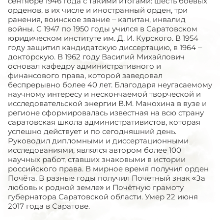
сентябре 1946 года с такими итогами: шесть боевых
орденов, в их числе и иностранный орден, три
ранения, воинское звание – капитан, инвалид
войны. С 1947 по 1950 годы учился в Саратовском
юридическом институте им. Д. И. Курского. В 1954
году защитил кандидатскую диссертацию, в 1964 –
докторскую. В 1962 году Василий Михайлович
основал кафедру административного и
финансового права, которой заведовал
беспрерывно более 40 лет. Благодаря неугасаемому
научному интересу и нескончаемой творческой и
исследовательской энергии В.М. Манохина в вузе и
регионе сформировалась известная на всю страну
саратовская школа административистов, которая
успешно действует и по сегодняшний день.
Руководил дипломными и диссертационными
исследованиями, являлся автором более 100
научных работ, ставших знаковыми в истории
российского права. В мирное время получил орден
Почёта. В разные годы получил Почетный знак «За
любовь к родной земле» и Почётную грамоту
губернатора Саратовской области. Умер 22 июня
2017 года в Саратове.