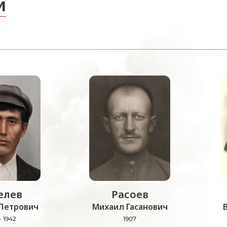
и
лев
Расоев
Петрович
Михаил Гасанович
- 1942
1907