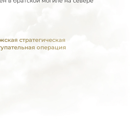
ен в братской могиле на севере
жская стратегическая
тупательная операция