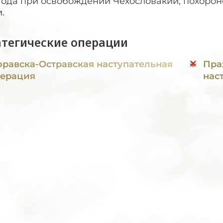
года при освобождении Чехословакии, похорон
.
атегические операции
равска-Остравская наступательная
Пра
ерация
нас