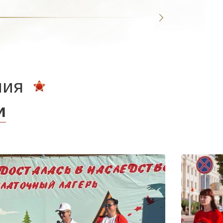
ния
и