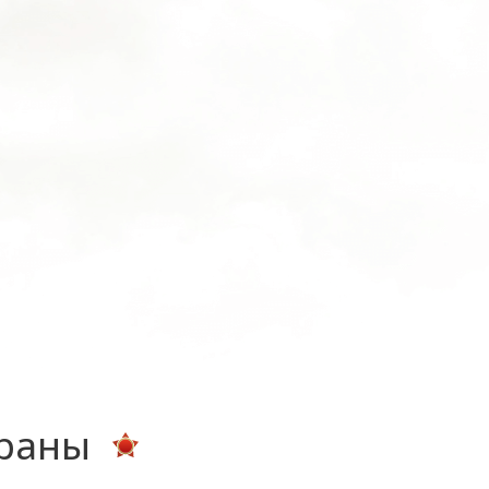
ераны