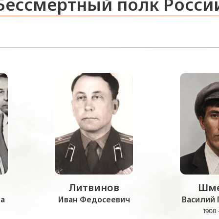
Бессмертный полк Росси
Литвинов
Шме
а
Иван Федосеевич
Василий 
1908 