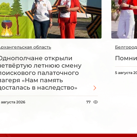
Архангельская область
Белгород
Однополчане открыли
Помни
четвёртую летнюю смену
поискового палаточного
5 августа 2
лагеря «Нам память
досталась в наследство»
 августа 2026
77