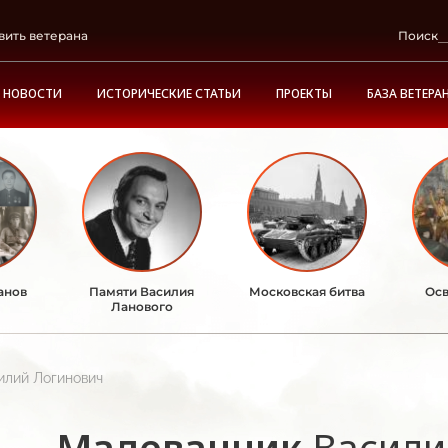
вить ветерана
Поиск
НОВОСТИ
ИСТОРИЧЕСКИЕ СТАТЬИ
ПРОЕКТЫ
БАЗА ВЕТЕРА
анов
Памяти Василия
Московская битва
Осв
Ланового
илий Логинович
Малеванник
Васили