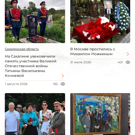
В Москве простились с
Сахалинская область
Михаилом Ножкиным
На Сахалине увековечили
память участника Великой
31 июля 2026
421
Отечественной войны
Татьяны Васильевны
Кочневой
1 августа 2026
162