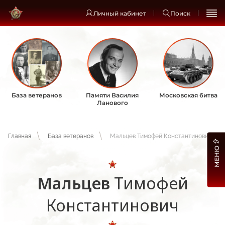
Личный кабинет
Поиск
База ветеранов
Памяти Василия
Московская битва
Ланового
Главная
База ветеранов
Мальцев Тимофей Константинович
МЕНЮ
Мальцев
Тимофей
Константинович