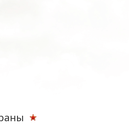
ераны