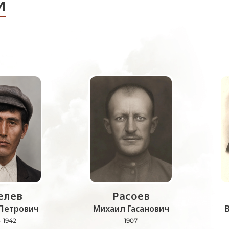
и
лев
Расоев
Петрович
Михаил Гасанович
- 1942
1907