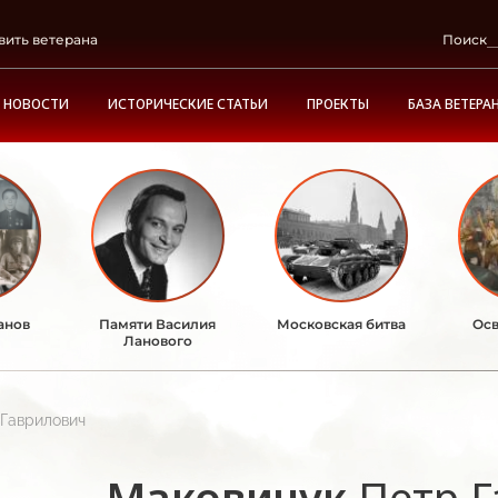
вить ветерана
Поиск
НОВОСТИ
ИСТОРИЧЕСКИЕ СТАТЬИ
ПРОЕКТЫ
БАЗА ВЕТЕРА
анов
Памяти Василия
Московская битва
Осв
Ланового
 Гаврилович
Маковичук
Петр 