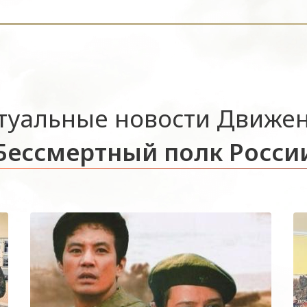
туальные новости Движе
Бессмертный полк Росси