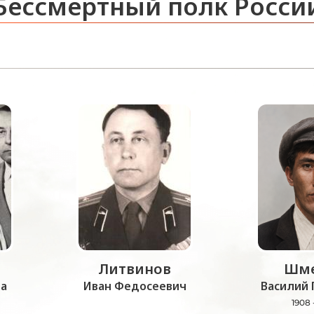
Бессмертный полк Росси
Литвинов
Шме
а
Иван Федосеевич
Василий 
1908 