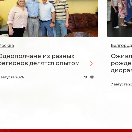
Москва
Белгород
Однополчане из разных
Оживл
регионов делятся опытом
рожде
диорам
 августа 2026
79
7 августа 2