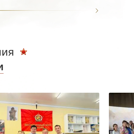
ния
и