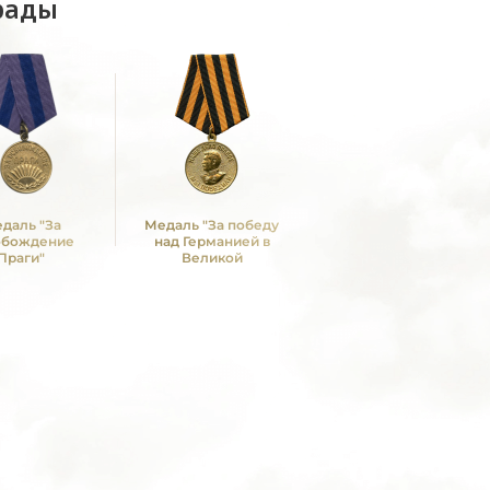
рады
даль "За
Медаль "За победу
обождение
над Германией в
Праги"
Великой
Отечественной войне
1941 -1945 гг."