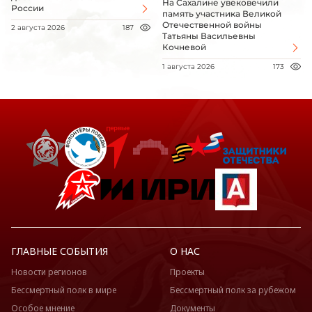
На Сахалине увековечили
России
память участника Великой
Отечественной войны
2 августа 2026
187
Татьяны Васильевны
Кочневой
1 августа 2026
173
ГЛАВНЫЕ СОБЫТИЯ
О НАС
Новости регионов
Проекты
Бессмертный полк в мире
Бессмертный полк за рубежом
Особое мнение
Документы