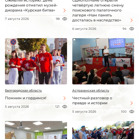
Оживляя историю: день
Однополчане открыли
рождения отметил музей-
четвёртую летнюю смену
диорама «Курская битва»
поискового палаточного
лагеря «Нам память
7 августа 2026
98
досталась в наследство»
6 августа 2026
94
Белгородская область
Астраханская область
Помним и гордимся!
Честный разговор о
правде и истории
5 августа 2026
121
5 августа 2026
100