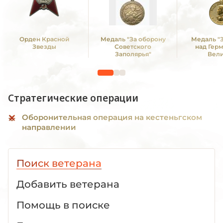
Орден Красной
Медаль "За оборону
Медаль "
Звезды
Советского
над Гер
Заполярья"
Вел
Отечестве
1941 -19
Стратегические операции
Оборонительная операция на кестеньгском
направлении
Поиск ветерана
Добавить ветерана
Помощь в поиске