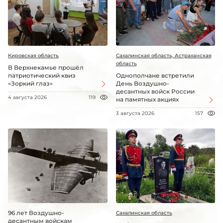
Кировская область
Сахалинская область, Астраханская
область
В Верхнекамье прошёл
патриотический квиз
Однополчане встретили
«Зоркий глаз»
День Воздушно-
десантных войск России
4 августа 2026
119
на памятных акциях
3 августа 2026
157
96 лет Воздушно-
Сахалинская область
десантным войскам