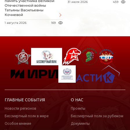
память участника Великой
31 июля 2026
459
Отечественной войны
Татьяны Васильевны
Кочневой
1 августа 2026
169
ГЛАВНЫЕ СОБЫТИЯ
О НАС
Новости регионов
Проекты
Бессмертный полк в мире
Бессмертный полк за рубежом
Особое мнение
Документы