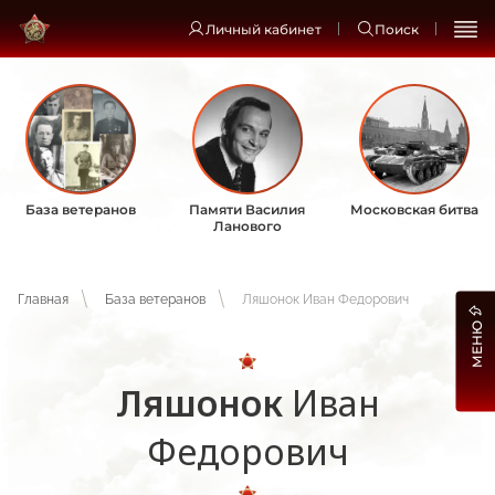
Личный кабинет
Поиск
База ветеранов
Памяти Василия
Московская битва
Ланового
Главная
База ветеранов
Ляшонок Иван Федорович
МЕНЮ
Ляшонок
Иван
Федорович