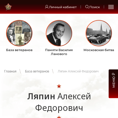
Личный кабинет
Поиск
База ветеранов
Памяти Василия
Московская битва
Ланового
Главная
База ветеранов
Ляпин Алексей Федорович
МЕНЮ
Ляпин
Алексей
Федорович