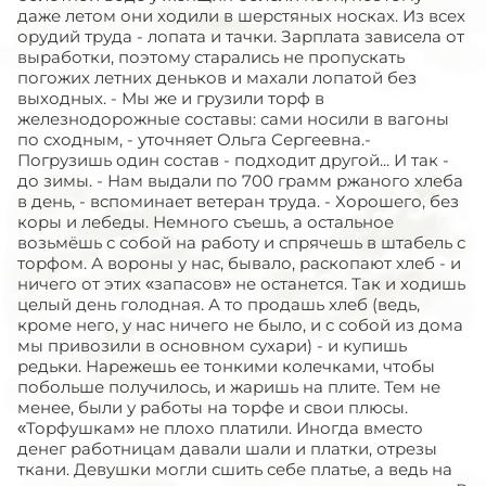
даже летом они ходили в шерстяных носках. Из всех
орудий труда - лопата и тачки. Зарплата зависела от
выработки, поэтому старались не пропускать
погожих летних деньков и махали лопатой без
выходных. - Мы же и грузили торф в
железнодорожные составы: сами носили в вагоны
по сходным, - уточняет Ольга Сергеевна.-
Погрузишь один состав - подходит другой... И так -
до зимы. - Нам выдали по 700 грамм ржаного хлеба
в день, - вспоминает ветеран труда. - Хорошего, без
коры и лебеды. Немного съешь, а остальное
возьмёшь с собой на работу и спрячешь в штабель с
торфом. А вороны у нас, бывало, раскопают хлеб - и
ничего от этих «запасов» не останется. Так и ходишь
целый день голодная. А то продашь хлеб (ведь,
кроме него, у нас ничего не было, и с собой из дома
мы привозили в основном сухари) - и купишь
редьки. Нарежешь ее тонкими колечками, чтобы
побольше получилось, и жаришь на плите. Тем не
менее, были у работы на торфе и свои плюсы.
«Торфушкам» не плохо платили. Иногда вместо
денег работницам давали шали и платки, отрезы
ткани. Девушки могли сшить себе платье, а ведь на