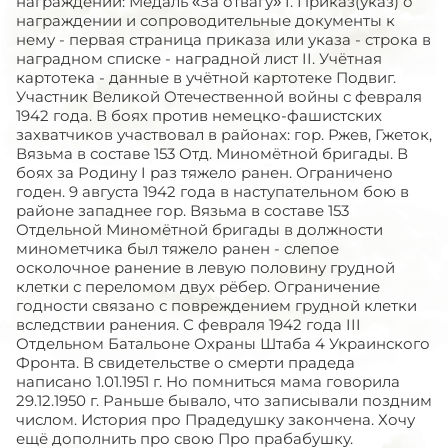
награждении: Медаль «За отвагу» I. Приказ(указ) о
награждении и сопроводительные документы к
нему - первая страница приказа или указа - строка в
наградном списке - наградной лист II. Учётная
картотека - данные в учётной картотеке Подвиг.
Участник Великой Отечественной войны с февраля
1942 года. В боях против немецко-фашистских
захватчиков участвовал в районах: гор. Ржев, Гжеток,
Вязьма в составе 153 Отд. Миномётной бригады. В
боях за Родину I раз тяжело ранен. Ограничено
годен. 9 августа 1942 года в наступательном бою в
районе западнее гор. Вязьма в составе 153
Отдельной Миномётной бригады в должности
минометчика был тяжело ранен - слепое
осколочное ранение в левую половину грудной
клетки с переломом двух рёбер. Ограничение
годности связано с повреждением грудной клетки
вследствии ранения. С февраля 1942 года III
Отдельном Батальоне Охраны Штаба 4 Украинского
Фронта. В свидетельстве о смерти прадеда
написано 1.01.1951 г. Но помниться мама говорила
29.12.1950 г. Раньше бывало, что записывали поздним
числом. История про Прадедушку закончена. Хочу
ещё дополнить про свою Про прабабушку.