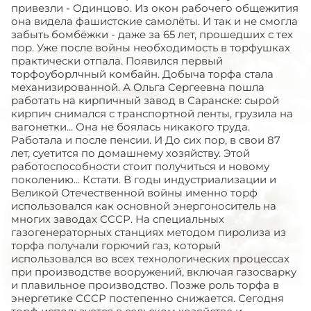
привезли - Одинцово. Из окон рабочего общежития
она видела фашистские самолёты. И так и не смогла
забыть бомбёжки - даже за 65 лет, прошедших с тех
пор. Уже после войны необходимость в торфушках
практически отпала. Появился первый
торфоуборлчный комбайн. Добыча торфа стала
механизированной. А Ольга Сергеевна пошла
работать на кирпичный завод в Саранске: сырой
кирпич снимался с транспортной ленты, грузила на
вагонетки... Она не боялась никакого труда.
Работала и после пенсии. И До сих пор, в свои 87
лет, суетится по домашнему хозяйству. Этой
работоспособности стоит получиться и новому
поколению... Кстати. В годы индустриализации и
Великой Отечественной войны именно торф
использовался как основной энергоноситель на
многих заводах СССР. На специальных
газогенераторных станциях методом пиролиза из
торфа получали горючий газ, который
использовался во всех технологических процессах
при производстве вооружений, включая газосварку
и плавильное производство. Позже роль торфа в
энергетике СССР постепенно снижается. Сегодня