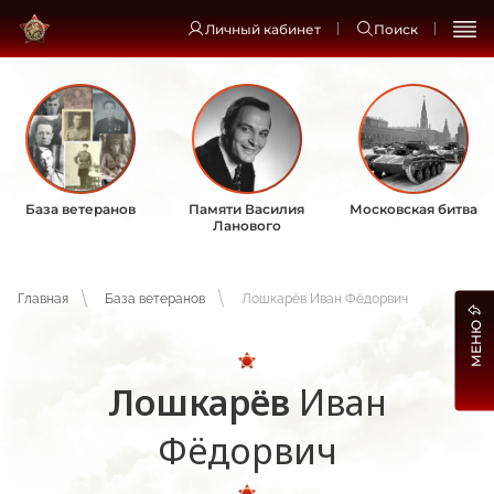
Личный кабинет
Поиск
База ветеранов
Памяти Василия
Московская битва
Ланового
Главная
База ветеранов
Лошкарёв Иван Фёдорвич
МЕНЮ
Лошкарёв
Иван
Фёдорвич