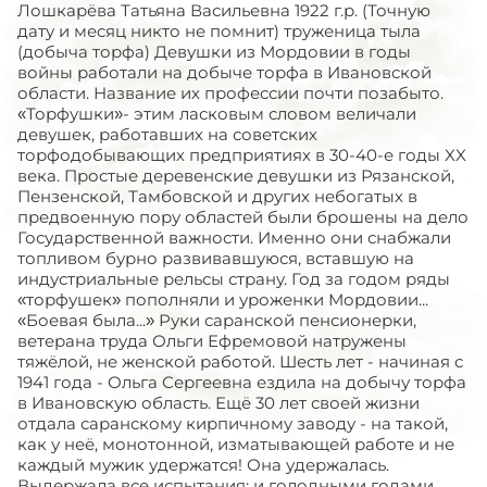
Лошкарёва Татьяна Васильевна 1922 г.р. (Точную
дату и месяц никто не помнит) труженица тыла
(добыча торфа) Девушки из Мордовии в годы
войны работали на добыче торфа в Ивановской
области. Название их профессии почти позабыто.
«Торфушки»- этим ласковым словом величали
девушек, работавших на советских
торфодобывающих предприятиях в 30-40-е годы XX
века. Простые деревенские девушки из Рязанской,
Пензенской, Тамбовской и других небогатых в
предвоенную пору областей были брошены на дело
Государственной важности. Именно они снабжали
топливом бурно развивавшуюся, вставшую на
индустриальные рельсы страну. Год за годом ряды
«торфушек» пополняли и уроженки Мордовии...
«Боевая была...» Руки саранской пенсионерки,
ветерана труда Ольги Ефремовой натружены
тяжёлой, не женской работой. Шесть лет - начиная с
1941 года - Ольга Сергеевна ездила на добычу торфа
в Ивановскую область. Ещё 30 лет своей жизни
отдала саранскому кирпичному заводу - на такой,
как у неё, монотонной, изматывающей работе и не
каждый мужик удержатся! Она удержалась.
Выдержала все испытания: и голодными годами