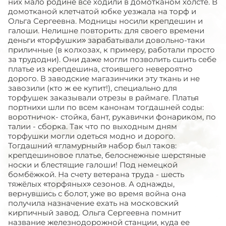
них мало родине все ходили в домотканом холсте. В
домотканой клетчатой юбке уезжала на торф и
Ольга Сергеевна. Модницы носили крепдешин и
галоши. Нелишне повторить: для своего времени
деньги «торфушки» зарабатывали довольно-таки
приличные (в колхозах, к примеру, работали просто
за трудодни). Они даже могли позволить сшить себе
платье из крепдешина, стоившего невероятно
дорого. В заводские магазинчики эту ткань и не
завозили (кто ж ее купит!), специально для
торфушек заказывали отрезы в раймаге. Платья
портнихи шли по всем канонам тогдашней соды:
воротничок- стойка, бант, рукавички фонариком, по
талии - сборка. Так что по выходным дням
торфушки могли одеться модно и дорого.
Тогдашний «гламурный» набор был таков:
крепдешиновое платье, белоснежные шерстяные
носки и блестящие галоши! Под немецкой
бомбёжкой. На счету ветерана труда - шесть
тяжёлых «торфяных» сезонов. А однажды,
вернувшись с болот, уже во время война она
получила назначение ехать на московский
кирпичный завод. Ольга Сергеевна помнит
название железнодорожной станции, куда ее