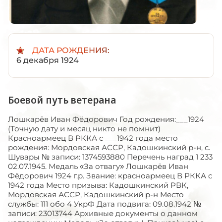
ДАТА РОЖДЕНИЯ:
6 декабря 1924
Боевой путь ветерана
Лошкарёв Иван Фёдорович Год рождения:___1924
(Точную дату и месяц никто не помнит)
Красноармеец В РККА с ___1942 года место
рождения: Мордовская АССР, Кадошкинский р-н, с.
Шувары № записи: 1374593880 Перечень наград 1 233
02.07.1945. Медаль «За отвагу» Лошкарёв Иван
Фёдорович 1924 г.р. Звание: красноармеец В РККА с
1942 года Место призыва: Кадошкинский РВК,
Мордовская АССР, Кадошкинский р-н Место
службы: 111 обо 4 УкрФ Дата подвига: 09.08.1942 №
записи: 23013744 Архивные документы о данном