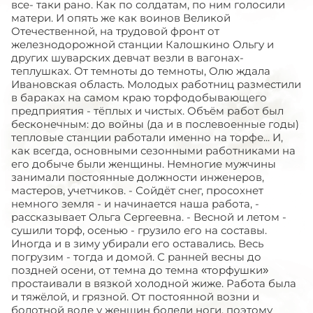
все- таки рано. Как по солдатам, по ним голосили
матери. И опять же как воинов Великой
Отечественной, на трудовой фронт от
железнодорожной станции Калошкино Ольгу и
других шуварских девчат везли в вагонах-
теплушках. От темноты до темноты, Олю ждала
Ивановская область. Молодых работниц разместили
в бараках на самом краю торфодобывающего
предприятия - тёплых и чистых. Объём работ был
бесконечным: до войны (да и в послевоенные годы)
тепловые станции работали именно на торфе... И,
как всегда, основными сезонными работниками на
его добыче были женщины. Немногие мужчины
занимали постоянные должности инженеров,
мастеров, учетчиков. - Сойдёт снег, просохнет
немного земля - и начинается наша работа, -
рассказывает Ольга Сергеевна. - Весной и летом -
сушили торф, осенью - грузило его на составы.
Иногда и в зиму убирали его оставались. Весь
погрузим - тогда и домой. С ранней весны до
поздней осени, от темна до темна «торфушки»
простаивали в вязкой холодной жиже. Работа была
и тяжёлой, и грязной. От постоянной возни и
болотной воде у женщин болели ноги, поэтому