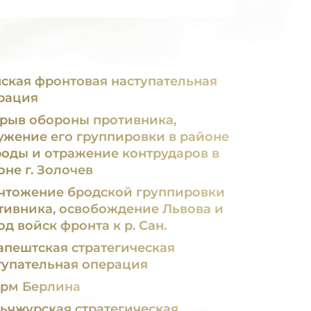
я фронтовая наступательная
рация
рыв обороны противника,
ужение его группировки в районе
Броды и отражение контрударов в
оне г. Золочев
чтожение бродской группировки
тивника, освобождение Львова и
д войск фронта к р. Сан.
апештская стратегическая
тупательная операция
рм Берлина
ьчжурская стратегическая