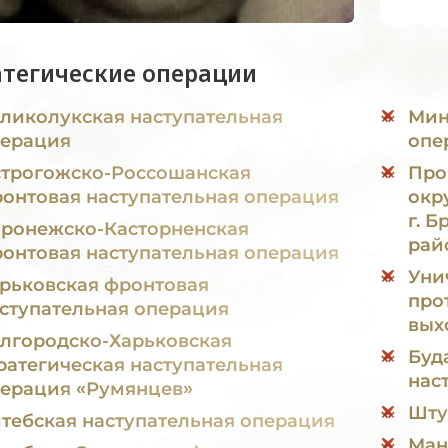
атегические операции
ликолукская наступательная
Минска
ерация
опе
трогожско-Россошанская
Про
онтовая наступательная операция
окр
г. 
ронежско-Касторненская
рай
онтовая наступательная операция
Уни
рьковская фронтовая
про
ступательная операция
выхо
лгородско-Харьковская
Буд
ратегическая наступательная
нас
ерация «Румянцев»
Шту
тебская наступательная операция
Ман