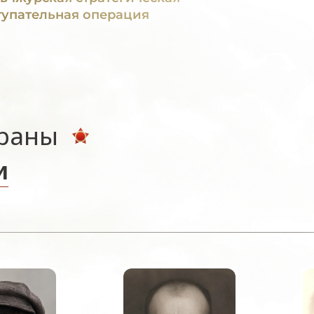
тупательная операция
ераны
и