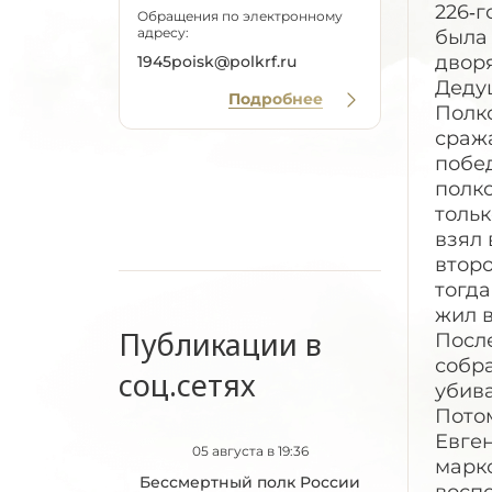
226‑г
Обращения по электронному
адресу:
была 
дворя
1945poisk@polkrf.ru
Деду
Подробнее
Полко
сража
побед
полко
тольк
взял 
второ
тогда
жил в
Публикации в
Посл
собра
соц.сетях
убива
Потом
Евге
05 августа в 19:36
маркс
Бессмертный полк России