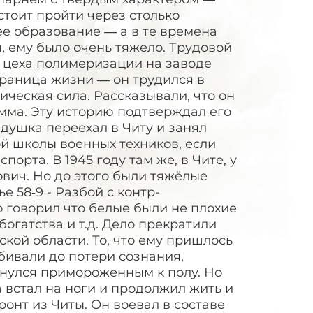
стоит пройти через столько
е образование — а в те времена
ы, ему было очень тяжело. Трудовой
м цеха полимеризации на заводе
страница жизни — он трудился в
ческая сила. Рассказывали, что он
амма. Эту историю подтверждал его
едушка переехал в Читу и занял
й школы военных техников, если
рта. В 1945 году там же, в Чите, у
вич. Но до этого были тяжёлые
ье 58‑9 - Разбой с контр-
о говорил что белые были не плохие
огатства и т.д. Дело прекратили
кой области. То, что ему пришлось
бивали до потери сознания,
снулся примороженным к полу. Но
а встал на ноги и продолжил жить и
ронт из Читы. Он воевал в составе