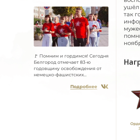
восп
ушёл 
так г
инфор
мужес
помни
ноябр
🚩 Помним и гордимся! Сегодня
Наг
Белгород отмечает 83-ю
годовщину освобождения от
немецко-фашистских...
Подробнее
Орде