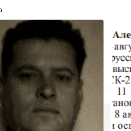
1941 -1945 гг."
о