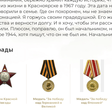
оминания, бережно хранил каждую историю, ч
из жизни в Красноярске в 1967 году. Эта дата
оворили в семье. Где он похоронен, мы не знаем
мацией. Я горжусь своим прадедушкой. Его жи
тва и верности долгу. И я хочу, чтобы эти рас
ли. Плюсом, поправлю, он был начальником, н
е 1944, хотя пишут, что он не был им. Начальн
рады
н Красной
Медаль "За победу
Медаль "За победу
Звезды
над Германией в
над Японией"
Великой
Отечественной войне