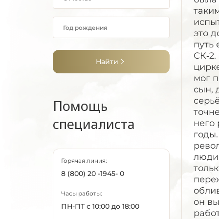
таким
испыт
это д
путь 
СК‑2.
Найти
цирке
мог п
сын, 
серь
Помощь
точне
специалиста
него 
годы.
револ
люди,
Горячая линия:
тольк
8 (800) 20 -1945- 0
переж
обли
Часы работы:
он вы
ПН-ПТ с 10:00 до 18:00
работ