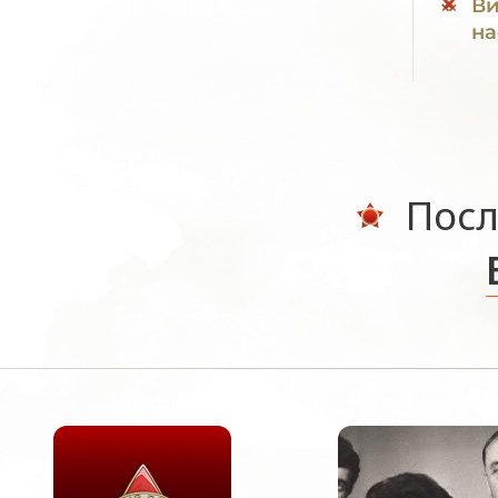
Ви
на
Посл