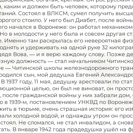
, каким и должен быть человек, которому пред
аний. Состоял в ВЛКСМ, сумел получить высше
орогого стоило. У него был Диабет, после войн
его начался в Воронеже: он работал механико
 Но в молодости у него была и совсем другая 
. Именно там раскрылась его невероятная физи
однять и удерживать на одной руке 32 килогр
дядя Вова, — и я верю каждому слову. Позже д
ёзную должность — стал начальником Читинско
е — Читинской школы железнодорожного транспо
родился сын, мой дедушка Евгений Александро
 В 1937 году, 11 мая, дедушку арестовали по стат
юционной целью, он был не виноват, он прост
 после гражданской войны у них забрали дом, б
о в 1939‑м, постановлением УНКВД по Воронежс
ить в тюрьме, очень страшная история: его из
вали холодной водой, и однажды утром он про
стоял. Не сломался, не стал инвалидом, а снов
ать. В январе 1942 года прадедушка ушёл на ф