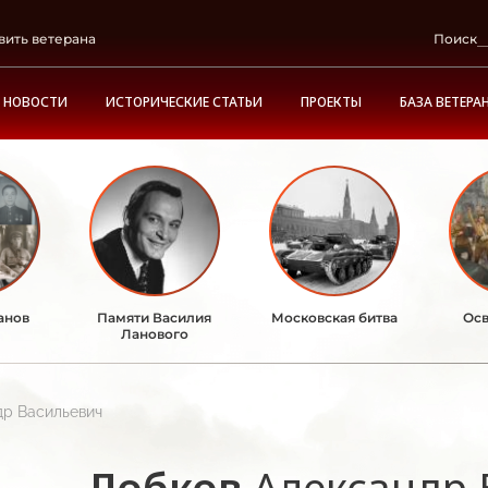
вить ветерана
Поиск
НОВОСТИ
ИСТОРИЧЕСКИЕ СТАТЬИ
ПРОЕКТЫ
БАЗА ВЕТЕРА
анов
Памяти Василия
Московская битва
Осв
Ланового
др Васильевич
Лобков
Александр 