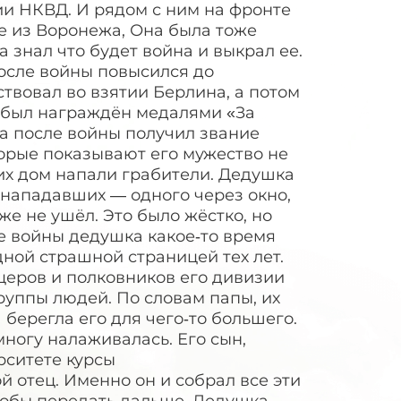
ии НКВД. И рядом с ним на фронте
е из Воронежа, Она была тоже
 знал что будет война и выкрал ее.
осле войны повысился до
твовал во взятии Берлина, а потом
н был награждён медалями «За
 а после войны получил звание
оторые показывают его мужество не
 их дом напали грабители. Дедушка
 нападавших — одного через окно,
оже не ушёл. Это было жёстко, но
ле войны дедушка какое‑то время
дной страшной страницей тех лет.
церов и полковников его дивизии
руппы людей. По словам папы, их
 берегла его для чего‑то большего.
ногу налаживалась. Его сын,
рситете курсы
й отец. Именно он и собрал все эти