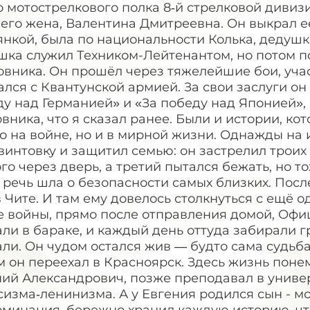
о мотострелкового полка 8‑й стрелковой дивиз
его жена, Валентина Дмитреевна. Он выкрал е
нкой, была по национальности Колька, дедушка
шка служил Техником-Лейтенантом, но потом п
вника. Он прошёл через тяжелейшие бои, учас
лся с Квантунской армией. За свои заслуги о
у над Германией» и «За победу над Японией»,
вника, что я сказал ранее. Были и истории, к
о на войне, но и в мирной жизни. Однажды на
винтовку и защитил семью: он застрелил троих
го через дверь, а третий пытался бежать, но т
 речь шла о безопасности самых близких. Пос
 Чите. И там ему довелось столкнуться с ещё о
е войны, прямо после отправления домой, Офи
ли в бараке, и каждый день оттуда забирали г
ли. Он чудом остался жив — будто сама судьба
 он переехал в Красноярск. Здесь жизнь понем
ний Александрович, позже преподавал в униве
изма‑ленинизма. А у Евгения родился сын - мо