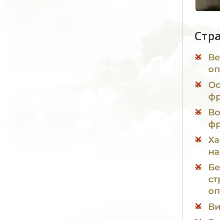
Стр
Ве
оп
Ос
фр
Во
фр
Ха
на
Бе
ст
оп
Ви