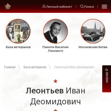
Личный кабинет
Поиск
База ветеранов
Памяти Василия
Московская битва
Ланового
Главная
База ветеранов
Леонтьев Иван Деомидович
МЕНЮ
Леонтьев
Иван
Деомидович