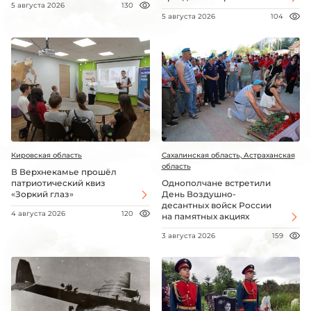
5 августа 2026
130
5 августа 2026
104
Кировская область
Сахалинская область, Астраханская
область
В Верхнекамье прошёл
патриотический квиз
Однополчане встретили
«Зоркий глаз»
День Воздушно-
десантных войск России
4 августа 2026
120
на памятных акциях
3 августа 2026
159