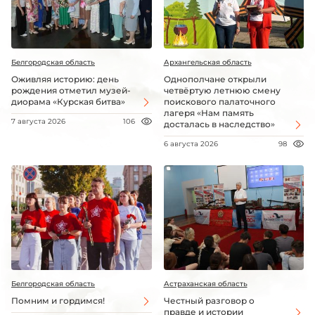
Белгородская область
Архангельская область
Оживляя историю: день
Однополчане открыли
рождения отметил музей-
четвёртую летнюю смену
диорама «Курская битва»
поискового палаточного
лагеря «Нам память
7 августа 2026
106
досталась в наследство»
6 августа 2026
98
Белгородская область
Астраханская область
Помним и гордимся!
Честный разговор о
правде и истории