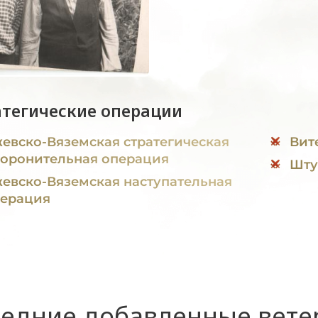
атегические операции
евско-Вяземская стратегическая
Вит
оронительная операция
Шту
евско-Вяземская наступательная
ерация
едние добавленные вет