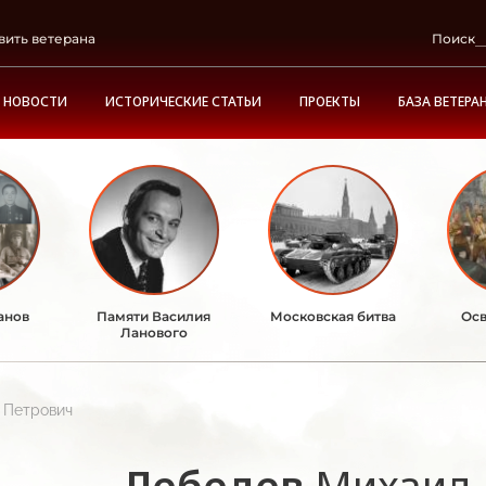
вить ветерана
Поиск
НОВОСТИ
ИСТОРИЧЕСКИЕ СТАТЬИ
ПРОЕКТЫ
БАЗА ВЕТЕРА
анов
Памяти Василия
Московская битва
Осв
Ланового
 Петрович
Лебедев
Михаил 