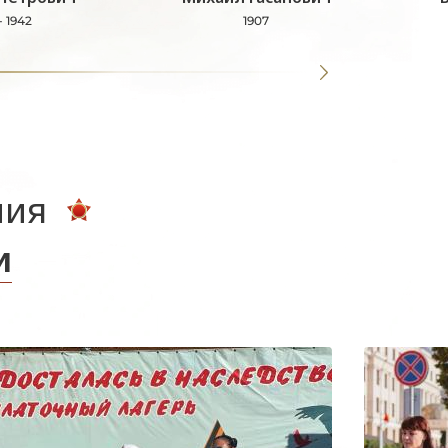
- 1942
1907
ния
и