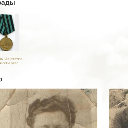
рады
ь "За взятие
игсберга"
о