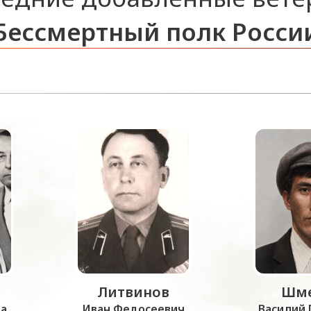
Бессмертный полк Росси
Литвинов
Шме
а
Иван Федосеевич
Василий 