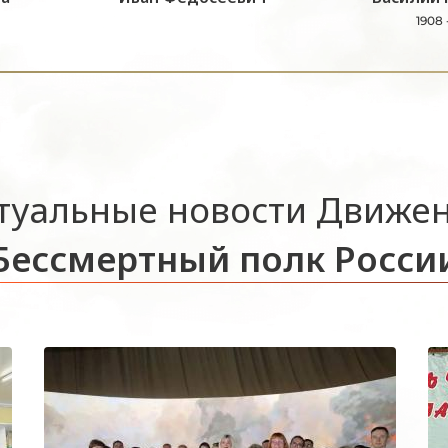
1908 
туальные новости Движе
Бессмертный полк Росси