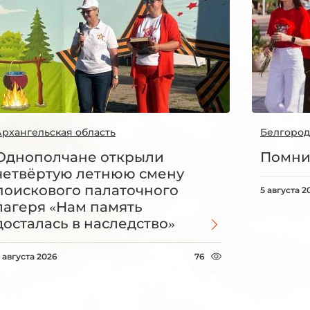
Архангельская область
Белгород
Однополчане открыли
Помни
четвёртую летнюю смену
поискового палаточного
5 августа 2
лагеря «Нам память
досталась в наследство»
 августа 2026
76