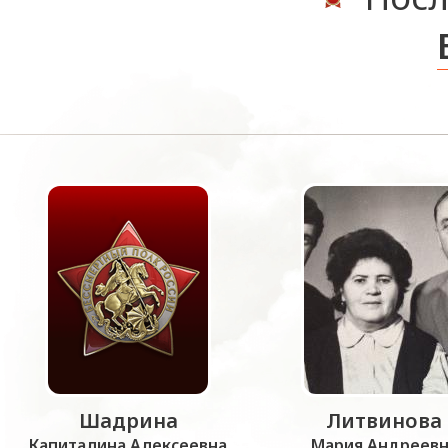
Шадрина
Литвинова
Капиталина Алексеевна
Мария Андреевн