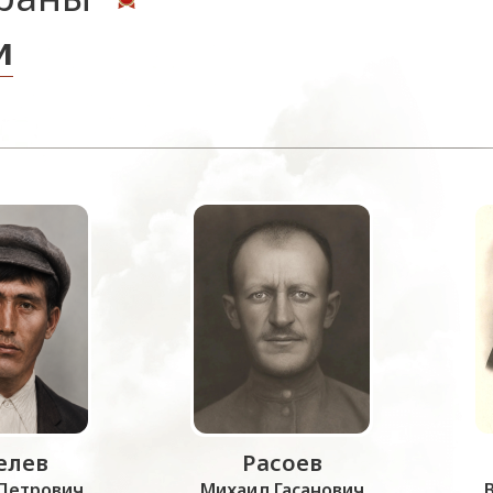
и
лев
Расоев
Петрович
Михаил Гасанович