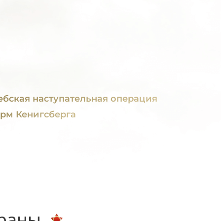
ебская наступательная операция
рм Кенигсберга
ераны