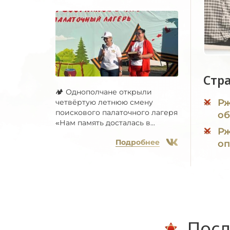
Стр
🏕 Однополчане открыли
Рж
четвёртую летнюю смену
поискового палаточного лагеря
об
«Нам память досталась в...
Рж
Подробнее
оп
Посл