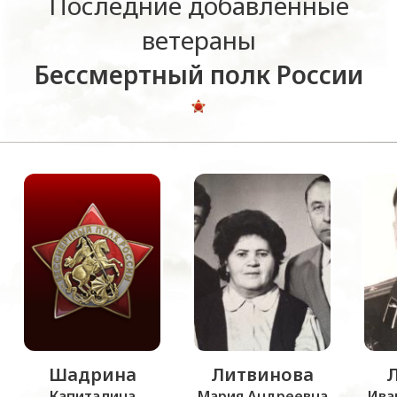
Последние добавленные
ветераны
Бессмертный полк России
Шадрина
Литвинова
Капиталина
Мария Андреевна
Ива