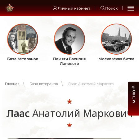
Личный кабинет
Поиск
База ветеранов
Памяти Василия
Московская битва
Ланового
Главная
База ветеранов
Лаас Анатолий Маркович
МЕНЮ
Лаас
Анатолий Маркович