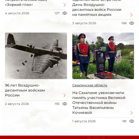
«Зоркий глаз»
День Воздушно-
десантных войск России
4 августа 2026
127
на памятных акциях
3 августа 2026
166
96 лет Воздушно-
Сахалинская область
десантным войскам
На Сахалине увековечили
России
память участника Великой
Отечественной войны
2 августа 2026
193
Татьяны Васильевны
Кочневой
1 августа 2026
181