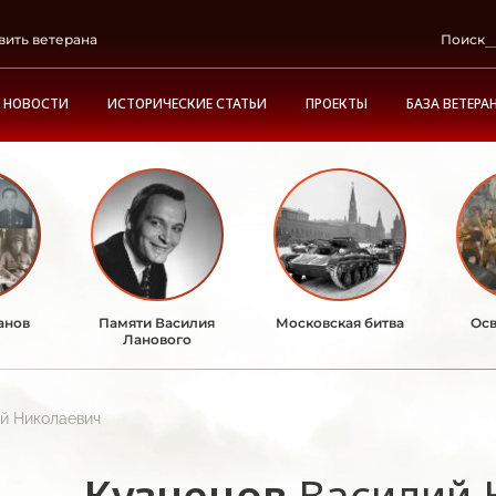
вить ветерана
Поиск
НОВОСТИ
ИСТОРИЧЕСКИЕ СТАТЬИ
ПРОЕКТЫ
БАЗА ВЕТЕРА
анов
Памяти Василия
Московская битва
Осв
Ланового
й Николаевич
Кузнецов
Василий 