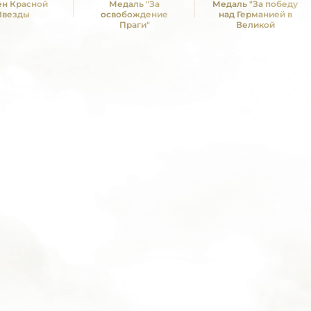
н Красной
Медаль "За
Медаль "За победу
Звезды
освобождение
над Германией в
Праги"
Великой
Отечественной войне
1941 -1945 гг."