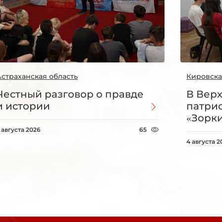
Астраханская область
Кировска
Честный разговор о правде
В Вер
и истории
патри
«Зорки
 августа 2026
65
4 августа 2