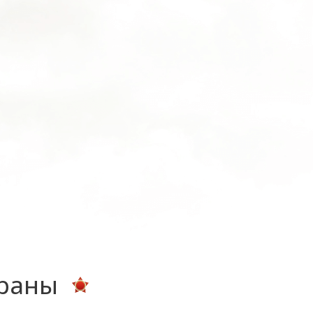
ераны