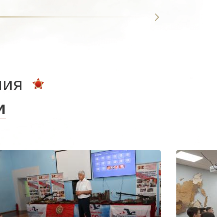
ния
и