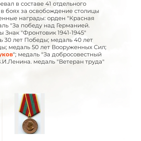
евал в составе 41 отдельного
л в боях за освобождение столицы
оенные награды: орден "Красная
даль "За победу над Германией.
 Знак "Фронтовик 1941-1945"
ь 30 лет Победы; медаль 40 лет
ды; медаль 50 лет Вооруженных Сил;
уков
"; медаль "За добросовестный
.И.Ленина. медаль "Ветеран труда"