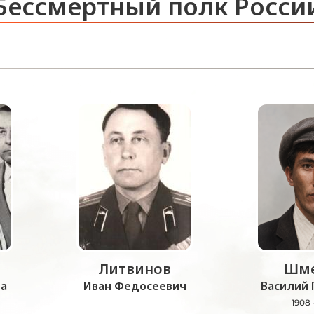
Бессмертный полк Росси
Литвинов
Шме
а
Иван Федосеевич
Василий 
1908 