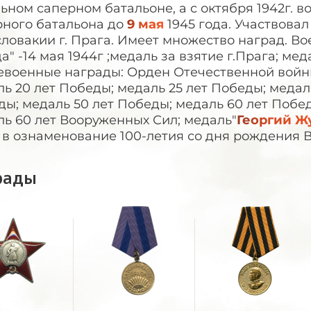
ьном саперном батальоне, а с октября 1942г. во
рного батальона до
9 мая
1945 года. Участвова
ловакии г. Прага. Имеет множество наград. В
а" -14 мая 1944г ;медаль за взятие г.Прага; ме
евоенные награды: Орден Отечественной войны
ь 20 лет Победы; медаль 25 лет Победы; медал
ы; медаль 50 лет Победы; медаль 60 лет Побе
ь 60 лет Вооруженных Сил; медаль"
Георгий Ж
 в ознаменование 100-летия со дня рождения В
рады