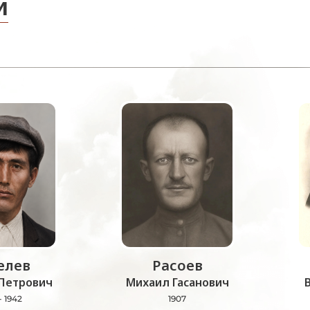
и
лев
Расоев
Петрович
Михаил Гасанович
- 1942
1907