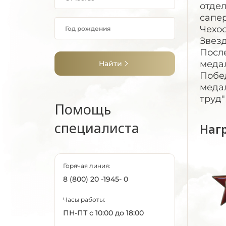
отдел
сапе
Чехос
Звезд
Посл
медал
Найти
Побед
медал
труд"
Помощь
специалиста
Наг
Горячая линия:
8 (800) 20 -1945- 0
Часы работы:
ПН-ПТ с 10:00 до 18:00