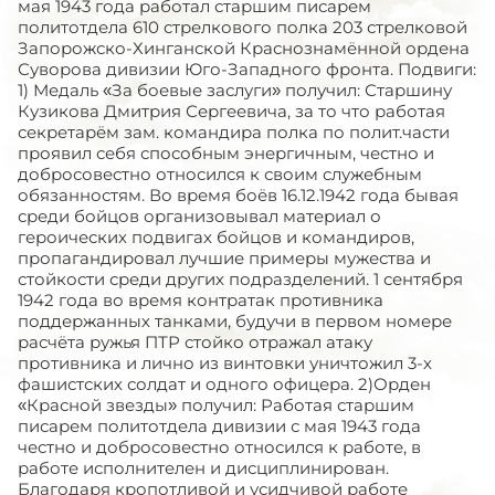
мая 1943 года работал старшим писарем
политотдела 610 стрелкового полка 203 стрелковой
Запорожско-Хинганской Краснознамённой ордена
Суворова дивизии Юго-Западного фронта. Подвиги:
1) Медаль «За боевые заслуги» получил: Старшину
Кузикова Дмитрия Сергеевича, за то что работая
секретарём зам. командира полка по полит.части
проявил себя способным энергичным, честно и
добросовестно относился к своим служебным
обязанностям. Во время боёв 16.12.1942 года бывая
среди бойцов организовывал материал о
героических подвигах бойцов и командиров,
пропагандировал лучшие примеры мужества и
стойкости среди других подразделений. 1 сентября
1942 года во время контратак противника
поддержанных танками, будучи в первом номере
расчёта ружья ПТР стойко отражал атаку
противника и лично из винтовки уничтожил 3-х
фашистских солдат и одного офицера. 2)Орден
«Красной звезды» получил: Работая старшим
писарем политотдела дивизии с мая 1943 года
честно и добросовестно относился к работе, в
работе исполнителен и дисциплинирован.
Благодаря кропотливой и усидчивой работе