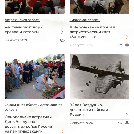
Астраханская область
Кировская область
Честный разговор о
В Верхнекамье прошёл
правде и истории
патриотический квиз
«Зоркий глаз»
5 августа 2026
113
4 августа 2026
127
96 лет Воздушно-
Сахалинская область, Астраханская
десантным войскам
область
России
Однополчане встретили
День Воздушно-
2 августа 2026
193
десантных войск России
на памятных акциях