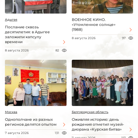
ВОЕННОЕ КИНО.
Адыгея
«Утомленное солнце»
Послание сквозь
(1988)
десятилетия: в Адыгее
заложили капсулу
8 августа 2026
97
времени
8 августа 2026
82
Москва
Белгородская область
Однополчане из разных
Оживляя историю: день
регионов делятся опытом
рождения отметил музей-
диорама «Курская битва»
7 августа 2026
131
7 августа 2026
117