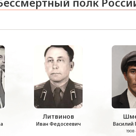
Бессмертный полк Росси
Литвинов
Шме
а
Иван Федосеевич
Василий 
1908 