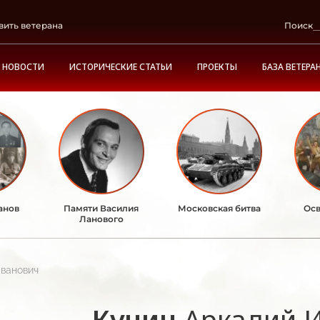
вить ветерана
Поиск
НОВОСТИ
ИСТОРИЧЕСКИЕ СТАТЬИ
ПРОЕКТЫ
БАЗА ВЕТЕРА
анов
Памяти Василия
Московская битва
Осв
Ланового
Иванович
Кучин
Аркадий 