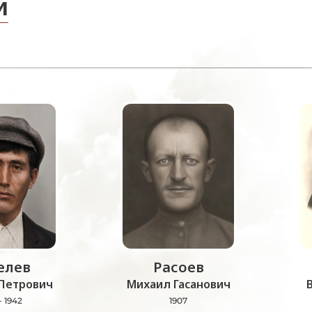
и
лев
Расоев
Петрович
Михаил Гасанович
- 1942
1907