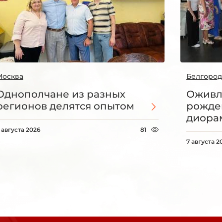
Москва
Белгород
Однополчане из разных
Оживл
регионов делятся опытом
рожде
диорам
 августа 2026
81
7 августа 2