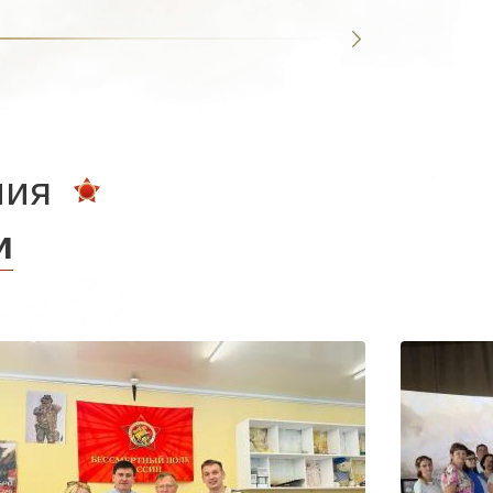
ния
и