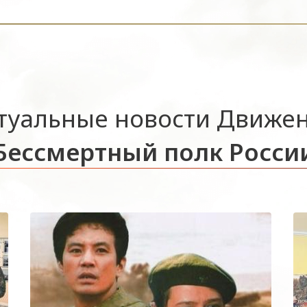
туальные новости Движе
Бессмертный полк Росси