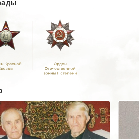
рады
н Красной
Орден
Звезды
Отечественной
войны II степени
о