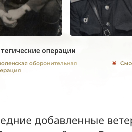
атегические операции
оленская оборонительная
Смо
ерация
едние добавленные вет