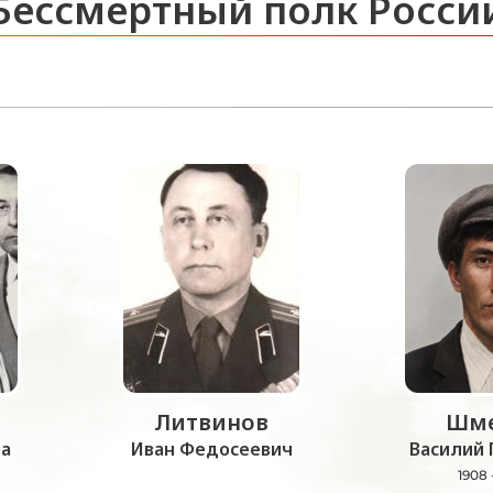
Бессмертный полк Росси
Литвинов
Шме
а
Иван Федосеевич
Василий 
1908 