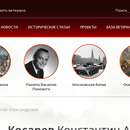
вить ветерана
Поиск
НОВОСТИ
ИСТОРИЧЕСКИЕ СТАТЬИ
ПРОЕКТЫ
БАЗА ВЕТЕРА
анов
Памяти Василия
Московская битва
Осв
Ланового
нтин Александрович
Косарев
Константин 