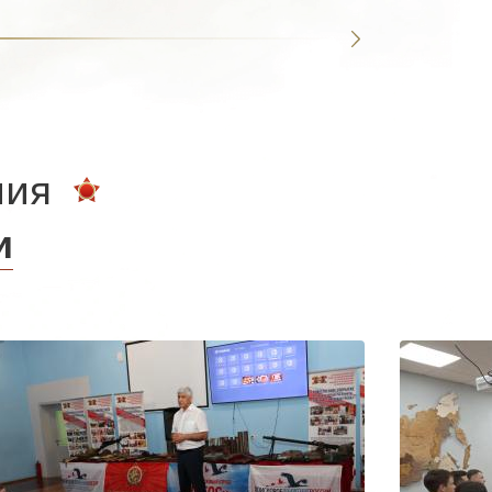
ния
и