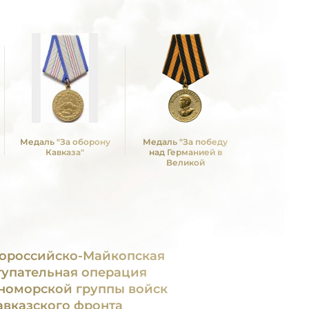
Медаль "За оборону
Медаль "За победу
Медаль 
Кавказа"
над Германией в
Победы в
Великой
Отечествен
Отечественной войне
1941—19
1941 -1945 гг."
ороссийско-Майкопская
тупательная операция
номорской группы войск
авказского фронта