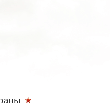
ераны