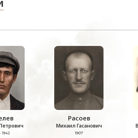
и
лев
Расоев
Петрович
Михаил Гасанович
- 1942
1907