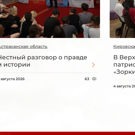
Астраханская область
Кировска
Честный разговор о правде
В Вер
и истории
патри
«Зорки
 августа 2026
63
4 августа 2