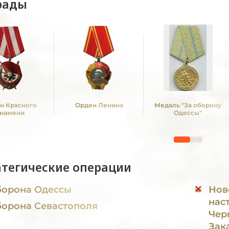
рады
н Красного
Орден Ленина
Медаль "За оборону
намени
Одессы"
атегические операции
орона Одессы
Нов
нас
орона Севастополя
Чер
Зак