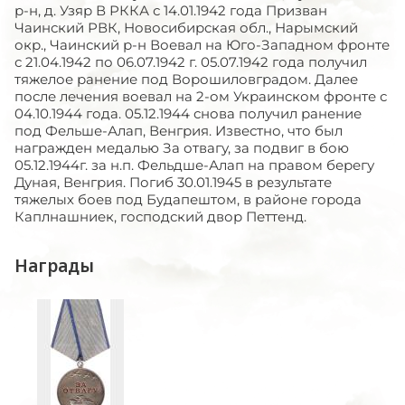
р-н, д. Узяр В РККА с 14.01.1942 года Призван
Чаинский РВК, Новосибирская обл., Нарымский
окр., Чаинский р-н Воевал на Юго-Западном фронте
с 21.04.1942 по 06.07.1942 г. 05.07.1942 года получил
тяжелое ранение под Ворошиловградом. Далее
после лечения воевал на 2-ом Украинском фронте с
04.10.1944 года. 05.12.1944 снова получил ранение
под Фельше-Алап, Венгрия. Известно, что был
награжден медалью За отвагу, за подвиг в бою
05.12.1944г. за н.п. Фельдше-Алап на правом берегу
Дуная, Венгрия. Погиб 30.01.1945 в результате
тяжелых боев под Будапештом, в районе города
Каплнашниек, господский двор Петтенд.
Награды