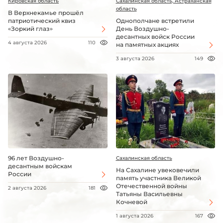
Кировская область
Сахалинская область, Астраханская
область
В Верхнекамье прошёл
патриотический квиз
Однополчане встретили
«Зоркий глаз»
День Воздушно-
десантных войск России
4 августа 2026
110
на памятных акциях
3 августа 2026
149
96 лет Воздушно-
Сахалинская область
десантным войскам
На Сахалине увековечили
России
память участника Великой
Отечественной войны
2 августа 2026
181
Татьяны Васильевны
Кочневой
1 августа 2026
167