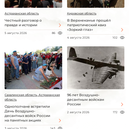
Астраханская область
Кировская область
Честный разговор о
В Верхнекамье прошёл
правде и истории
патриотический квиз
«Зоркий глаз»
5 августа 2026
86
4 августа 2026
102
96 лет Воздушно-
Сахалинская область, Астраханская
десантным войскам
область
России
Однополчане встретили
День Воздушно-
2 августа 2026
172
десантных войск России
на памятных акциях
3 августа 2026
143