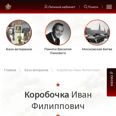
Личный кабинет
Поиск
База ветеранов
Памяти Василия
Московская битва
Ланового
Главная
База ветеранов
Коробочка Иван Филиппович
МЕНЮ
Коробочка
Иван
Филиппович