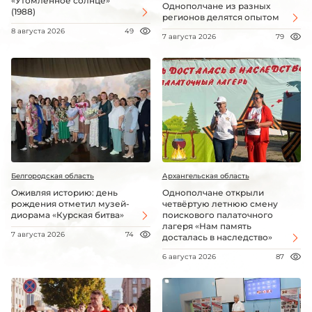
«Утомленное солнце»
Однополчане из разных
(1988)
регионов делятся опытом
8 августа 2026
49
7 августа 2026
79
Белгородская область
Архангельская область
Оживляя историю: день
Однополчане открыли
рождения отметил музей-
четвёртую летнюю смену
диорама «Курская битва»
поискового палаточного
лагеря «Нам память
7 августа 2026
74
досталась в наследство»
6 августа 2026
87