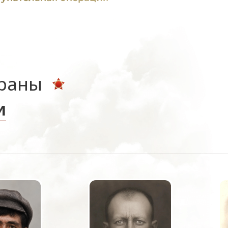
ераны
и