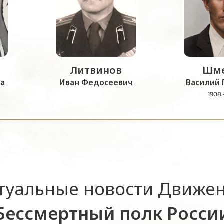
Литвинов
Шме
а
Иван Федосеевич
Василий 
1908 
туальные новости Движе
Бессмертный полк Росси