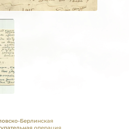
ловско-Берлинская
тупательная операция