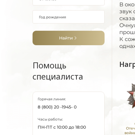
В око
звук 
сказа
Очнул
прош
Найти
К сож
однаж
Наг
Помощь
специалиста
Горячая линия:
8 (800) 20 -1945- 0
Часы работы:
ПН-ПТ с 10:00 до 18:00
Оте
войны