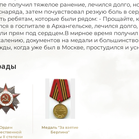
пе получил тяжелое ранение, лечился долго, но
снаряда, затем почувствовал резкую боль в сер
ть ребятам, которые были рядом: - Прощайте, 
ся в госпитале в Архангельске, лечился долго,
ли прям под сердцем.В мирное время получил 
алению, документов на медали и большинство м
ды, когда уже был в Москве, простудился и усн
рады
Орден
Медаль "За взятие
чественной
Берлина"
 II степени