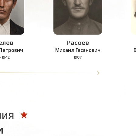
лев
Расоев
Петрович
Михаил Гасанович
- 1942
1907
ния
и