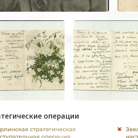
атегические операции
рлинская стратегическая
Зее
ступательная операция
нас