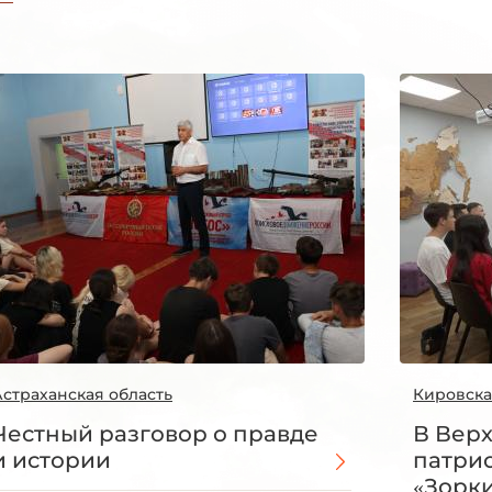
Астраханская область
Кировска
Честный разговор о правде
В Вер
и истории
патри
«Зорки