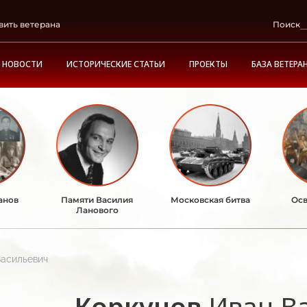
вить ветерана
Поиск
НОВОСТИ
ИСТОРИЧЕСКИЕ СТАТЬИ
ПРОЕКТЫ
БАЗА ВЕТЕРА
анов
Памяти Василия
Московская битва
Осв
Ланового
Васильевич
Коркунов
Иван В