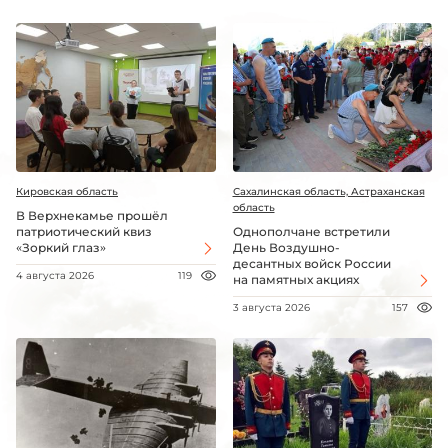
Кировская область
Сахалинская область, Астраханская
область
В Верхнекамье прошёл
патриотический квиз
Однополчане встретили
«Зоркий глаз»
День Воздушно-
десантных войск России
4 августа 2026
119
на памятных акциях
3 августа 2026
157