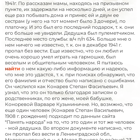
1941г. По рассказам мамы, находясь на призывном
пункте, их задержали на несколько дней, и он успел
еще раз побывать дома и принес ей и двум ее
сестрам (у него на тот момент было 3 дочери), по
платочку. И это был его последний подарок, т. к. они
его больше не увидели. Дедушка был пулеметчиком.
Последнее место службы: в/ч п/п 634. Больше мне о
нем ничего не известно, т. к. он в декабре 1941 г.
пропал без вести. Еще известно, что он любил и
очень хорошо умел играть на гармошке, был
веселым и общительным человеком. Я пытаюсь
найти
о нем какую-либо информацию и надеюсь,
что мне это удастся., т. к. при поисках обнаружил, что
его фамилия и отчество было написано с ошибками.
Он числился как Конарев Степан Фасильевич. Я
узнал, что это он только благодаря записям о
родственниках, по его жене, моей бабушке,
Коноревой Варваре Кузьминичне. Но, возмжно, что
еще один человек (Конарев Степан Васильевич,
1908 г. рождения) подходит по данным сайта
“Память народа” на то, что это один и тот же человек
- мой дедушка. Во втором документе написано, что
он пропал без вести в Ленинградской обл.,
Маловишерский р-н, г. Малая Вишера (в районе) 23.