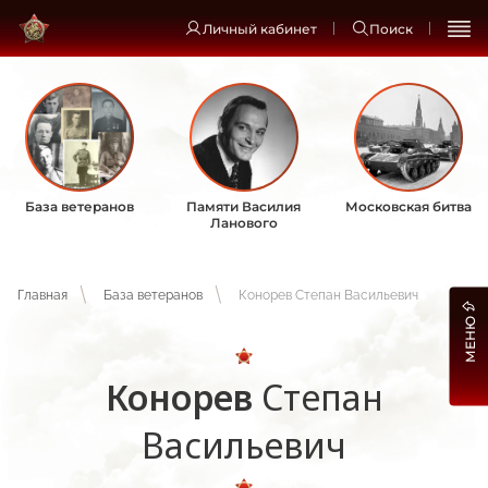
Личный кабинет
Поиск
База ветеранов
Памяти Василия
Московская битва
Ланового
Главная
База ветеранов
Конорев Степан Васильевич
МЕНЮ
Конорев
Степан
Васильевич