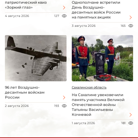
патриотический квиз
Однополчане встретили
«Зоркий глаз»
День Воздушно-
десантных войск России
4 августа 2026
127
на памятных акциях
3 августа 2026
165
96 лет Воздушно-
Сахалинская область
десантным войскам
На Сахалине увековечили
России
память участника Великой
Отечественной войны
2 августа 2026
193
Татьяны Васильевны
Кочневой
1 августа 2026
181