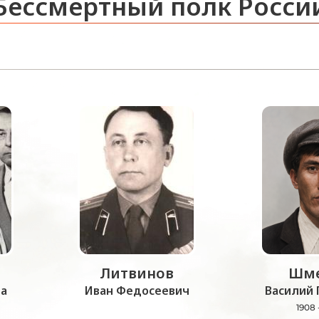
Бессмертный полк Росси
Литвинов
Шме
а
Иван Федосеевич
Василий 
1908 