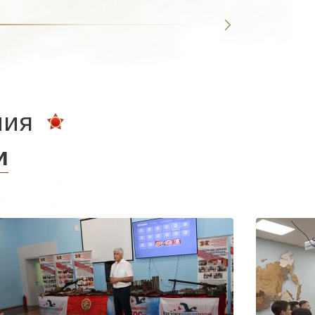
ния
и