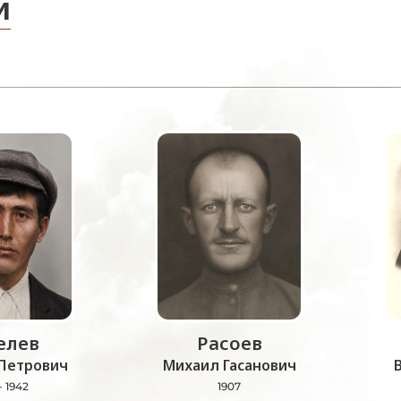
и
лев
Расоев
Петрович
Михаил Гасанович
- 1942
1907