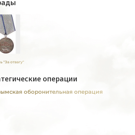
рады
 "За отвагу"
атегические операции
ымская оборонительная операция