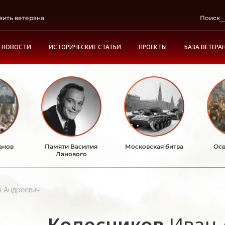
вить ветерана
Поиск
НОВОСТИ
ИСТОРИЧЕСКИЕ СТАТЬИ
ПРОЕКТЫ
БАЗА ВЕТЕРА
анов
Памяти Василия
Московская битва
Осв
Ланового
н Андреевич
Колесников
Иван 