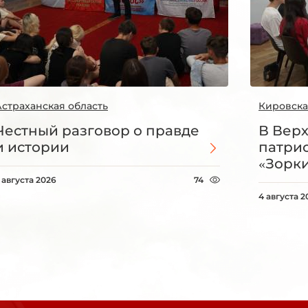
Астраханская область
Кировска
Честный разговор о правде
В Вер
и истории
патри
«Зорки
 августа 2026
74
4 августа 2