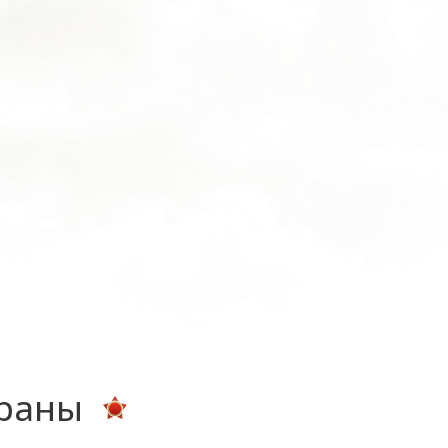
ераны