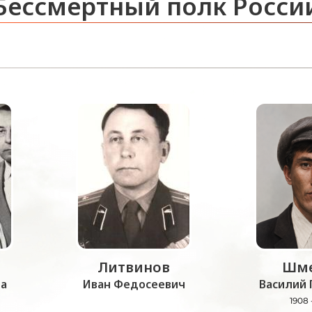
Бессмертный полк Росси
Литвинов
Шме
а
Иван Федосеевич
Василий 
1908 