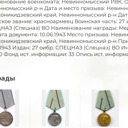
енование военкомата: Невинномысский РВК, 
нномысский р-н Дата и место призыва: Невин
никидзевский край, Невинномысский р-н Дата 
кое звание: красноармеец Воинская часть: 27 и
НАЗ (Спецназ) ВО Наименование награды: Меда
ата документа: 10.06.1943 Место призыва: Нев
оникидзевский край, Невинномысский р-н Прик
.1943 Издан: 27 оибр. СПЕЦНАЗ (Спецназ) ВО И
Фонд ист. информации: 33 Опись ист. информа
рады