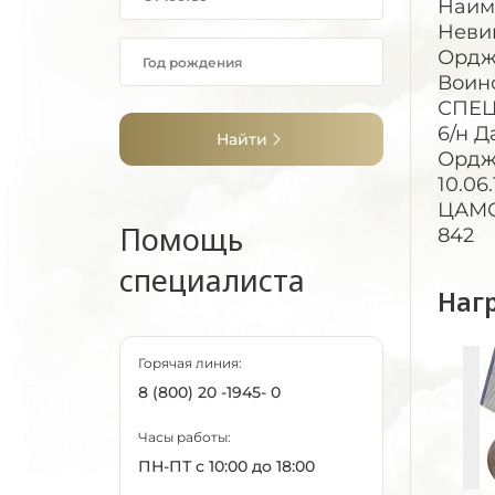
Наим
Неви
Орджо
Воинс
СПЕЦ
6/н Д
Найти
Ордж
10.06
ЦАМО 
Помощь
842
специалиста
Наг
Горячая линия:
8 (800) 20 -1945- 0
Часы работы:
ПН-ПТ с 10:00 до 18:00