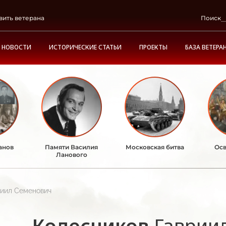
вить ветерана
Поиск
НОВОСТИ
ИСТОРИЧЕСКИЕ СТАТЬИ
ПРОЕКТЫ
БАЗА ВЕТЕРА
анов
Памяти Василия
Московская битва
Осв
Ланового
риил Семенович
Колесников
Гаврии