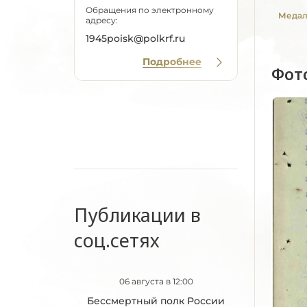
Обращения по электронному
Медаль
адресу:
1945poisk@polkrf.ru
Подробнее
Фот
Публикации в
соц.сетях
06 августа в 12:00
Бессмертный полк России