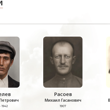
и
лев
Расоев
Петрович
Михаил Гасанович
- 1942
1907