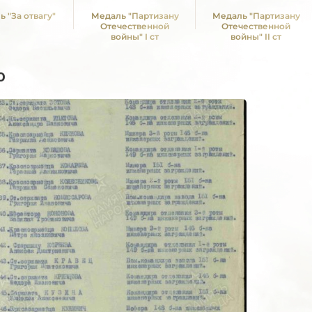
 "За отвагу"
Медаль "Партизану
Медаль "Партизану
Отечественной
Отечественной
войны" I ст
войны" II ст
о