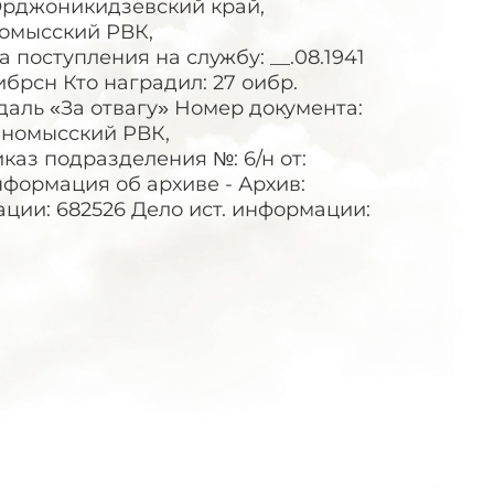
Орджоникидзевский край,
номысский РВК,
поступления на службу: __.08.1941
брсн Кто наградил: 27 оибр.
ль «За отвагу» Номер документа:
инномысский РВК,
аз подразделения №: 6/н от:
нформация об архиве - Архив:
ции: 682526 Дело ист. информации: