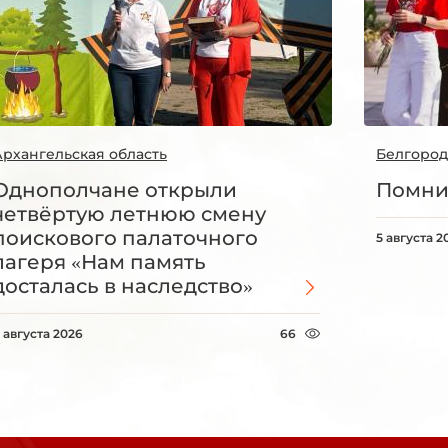
Архангельская область
Белгород
Однополчане открыли
Помни
четвёртую летнюю смену
поискового палаточного
5 августа 2
лагеря «Нам память
досталась в наследство»
 августа 2026
66