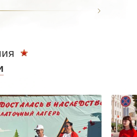
ния
и