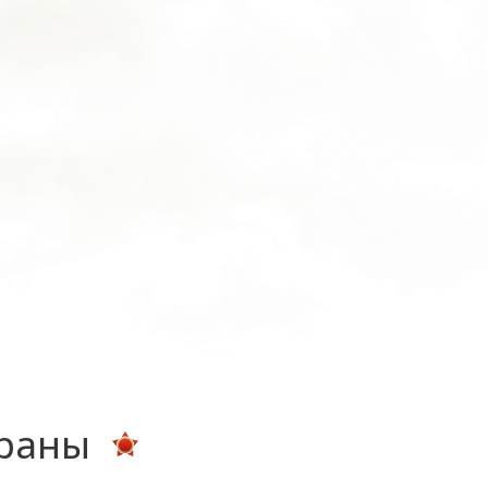
ераны