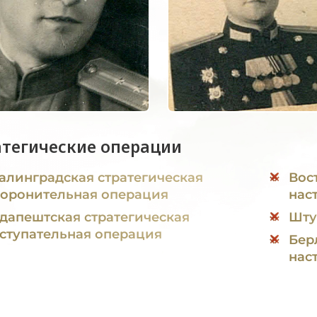
атегические операции
алинградская стратегическая
Вос
оронительная операция
нас
дапештская стратегическая
Шту
ступательная операция
Бер
нас