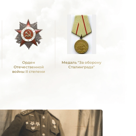
Орден
Медаль "За оборону
Медал
Отечественной
Сталинграда"
освобо
войны II степени
Белгр