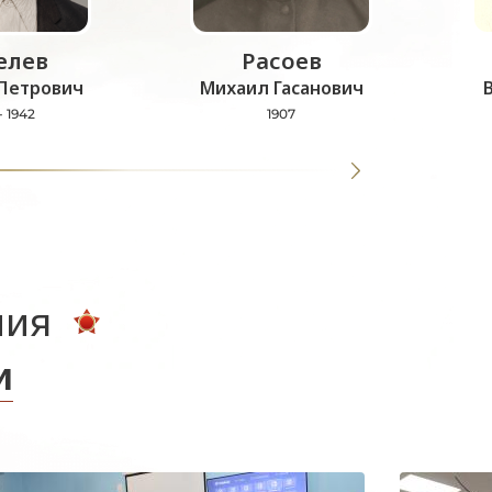
лев
Расоев
Петрович
Михаил Гасанович
- 1942
1907
ния
и