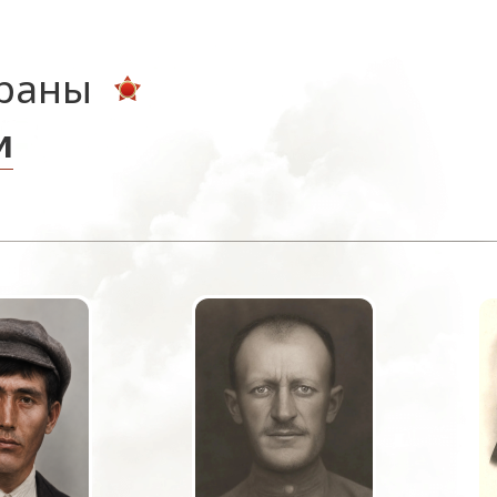
ераны
и