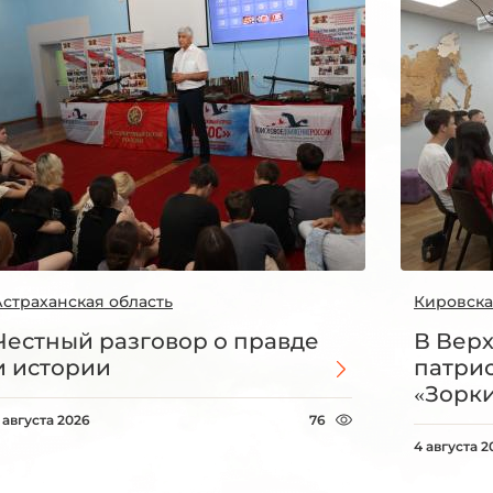
Астраханская область
Кировска
Честный разговор о правде
В Вер
и истории
патри
«Зорки
 августа 2026
76
4 августа 2