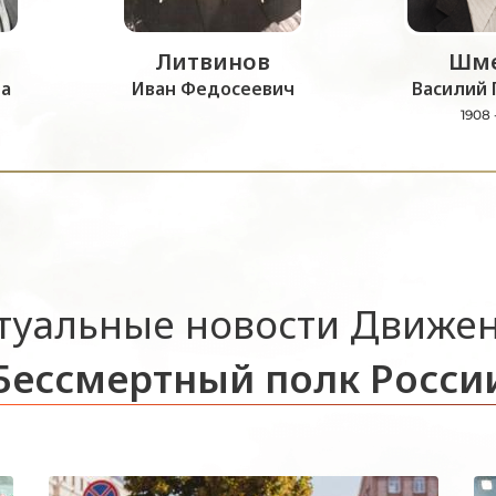
Литвинов
Шме
а
Иван Федосеевич
Василий 
1908 
туальные новости Движе
Бессмертный полк Росси