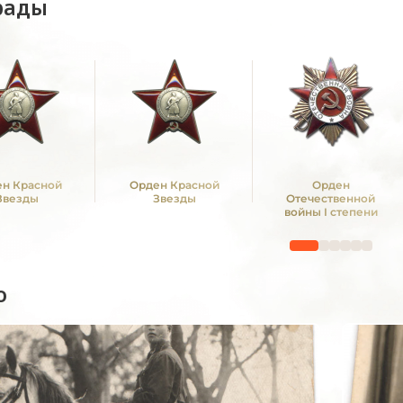
рады
н Красной
Орден Красной
Орден
Звезды
Звезды
Отечественной
войны I степени
о