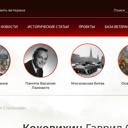
вить ветерана
Поиск
НОВОСТИ
ИСТОРИЧЕСКИЕ СТАТЬИ
ПРОЕКТЫ
БАЗА ВЕТЕРА
анов
Памяти Василия
Московская битва
Осв
Ланового
л Степанович
Коковихин
Гаврил 