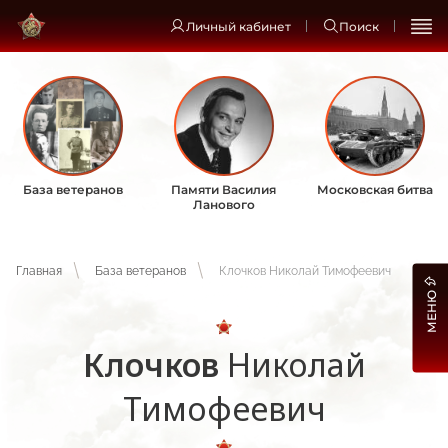
Личный кабинет
Поиск
База ветеранов
Памяти Василия
Московская битва
Ланового
Главная
База ветеранов
Клочков Николай Тимофеевич
МЕНЮ
Клочков
Николай
Тимофеевич