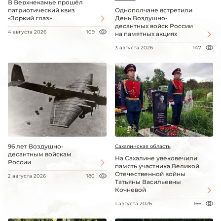
В Верхнекамье прошёл
патриотический квиз
Однополчане встретили
«Зоркий глаз»
День Воздушно-
десантных войск России
4 августа 2026
109
на памятных акциях
3 августа 2026
147
96 лет Воздушно-
Сахалинская область
десантным войскам
На Сахалине увековечили
России
память участника Великой
Отечественной войны
2 августа 2026
180
Татьяны Васильевны
Кочневой
1 августа 2026
166