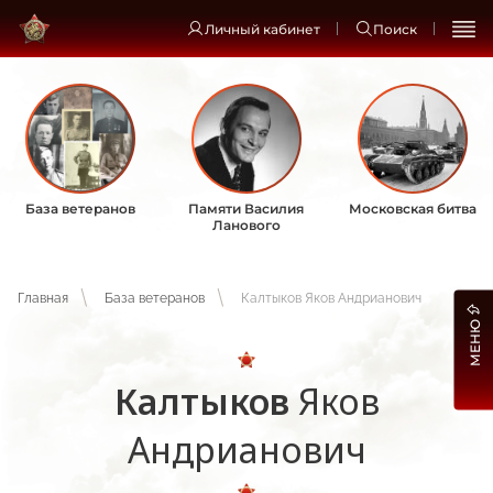
Личный кабинет
Поиск
База ветеранов
Памяти Василия
Московская битва
Ланового
Главная
База ветеранов
Калтыков Яков Андрианович
МЕНЮ
Калтыков
Яков
Андрианович