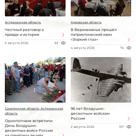
Астраханская область
Кировская область
Честный разговор о
В Верхнекамье прошёл
правде и истории
патриотический квиз
«Зоркий глаз»
5 августа 2026
63
4 августа 2026
74
96 лет Воздушно-
Сахалинская область, Астраханская
десантным войскам
область
России
Однополчане встретили
День Воздушно-
2 августа 2026
157
десантных войск России
на памятных акциях