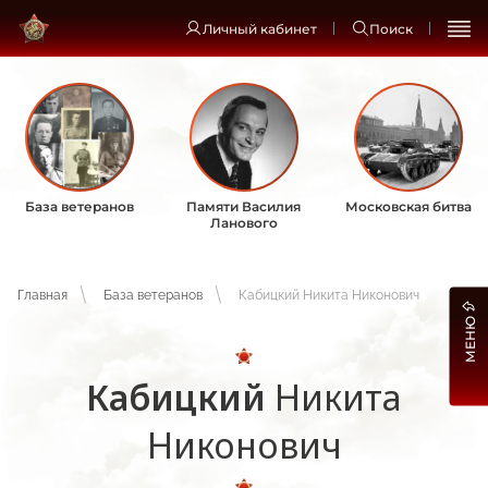
Личный кабинет
Поиск
База ветеранов
Памяти Василия
Московская битва
Ланового
Главная
База ветеранов
Кабицкий Никита Никонович
МЕНЮ
Кабицкий
Никита
Никонович