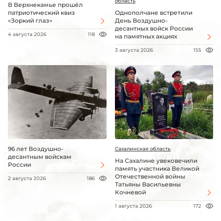
область
В Верхнекамье прошёл
патриотический квиз
Однополчане встретили
«Зоркий глаз»
День Воздушно-
десантных войск России
4 августа 2026
118
на памятных акциях
3 августа 2026
155
96 лет Воздушно-
Сахалинская область
десантным войскам
На Сахалине увековечили
России
память участника Великой
Отечественной войны
2 августа 2026
186
Татьяны Васильевны
Кочневой
1 августа 2026
172