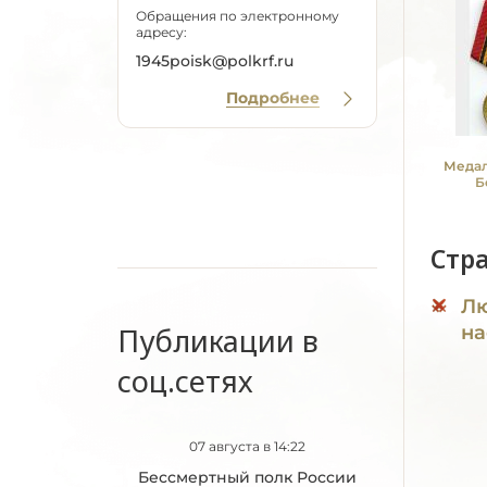
Обращения по электронному
адресу:
1945poisk@polkrf.ru
Подробнее
Медал
Б
Стр
Лю
Публикации в
на
соц.сетях
07 августа в 14:22
Бессмертный полк России