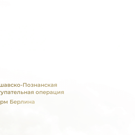
шавско-Познанская
тупательная операция
рм Берлина