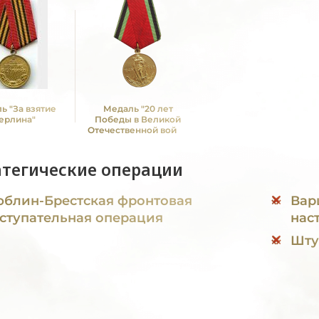
ь "За взятие
Медаль "20 лет
ерлина"
Победы в Великой
Отечественной войне
1941—1945 гг."
атегические операции
блин-Брестская фронтовая
Вар
ступательная операция
нас
Шту