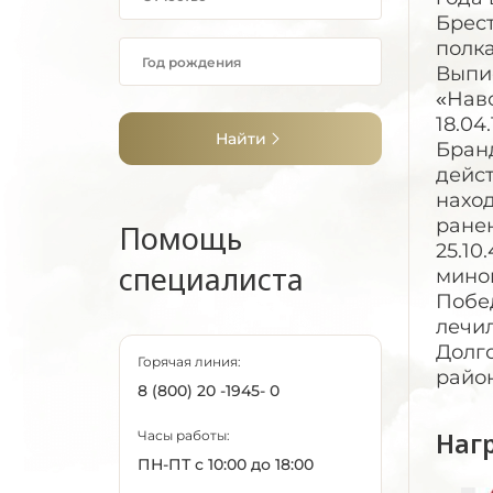
Брест
полка
Выпис
«Наво
18.04
Найти
Бран
дейст
наход
ранен
Помощь
25.10
специалиста
мином
Побед
лечил
Долго
Горячая линия:
район
8 (800) 20 -1945- 0
Наг
Часы работы:
ПН-ПТ с 10:00 до 18:00