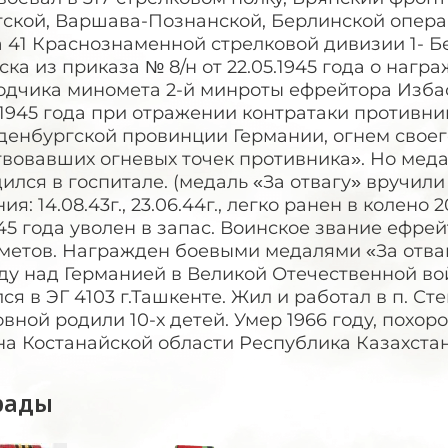
ской, Варшава-Познанской, Берлинской операц
 41 Краснознаменной стрелковой дивизии 1- Б
ка из приказа № 8/н от 22.05.1945 года о нагр
дчика миномета 2-й минроты ефрейтора Избасо
.1945 года при отражении контратаки противн
денбургской провинции Германии, огнем своег
вовавших огневых точек противника». Но медаль
ился в госпитале. (медаль «За отвагу» вручили 
ия: 14.08.43г., 23.06.44г., легко ранен в колено
.45 года уволен в запас. Воинское звание ефре
етов. Награжден боевыми медалями «За отвагу
у над Германией в Великой Отечественной войн
ся в ЭГ 4103 г.Ташкенте. Жил и работал в п. С
вной родили 10-х детей. Умер 1966 году, похо
а Костанайской области Республика Казахстан
рады