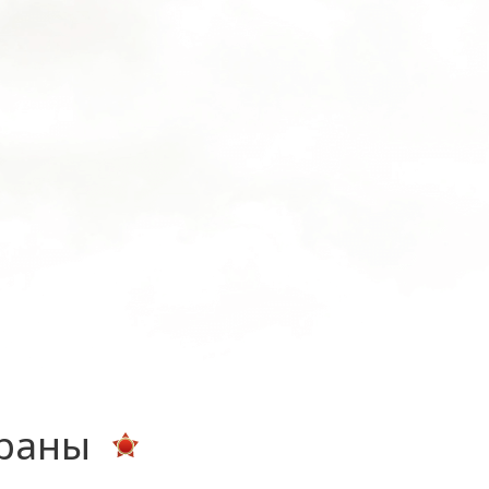
ераны