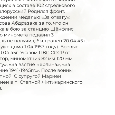
иях в составе 102 стрелкового
елорусский Родился фронт.
аждении медалью «За отвагу»:
ва Абдразака за то, что он
ика в бою за станцию Шёнфлис
о миномета подавил 3
 не получил, был ранен 20.04.45 г.
уже дома 1.04.1957 году). Боевые
 20.04.45г. Указом ПВС СССР от
йтор, минометчик 82 мм 120 мм
», «За взятие Берлина», «За
е 1941-1945гг.». После воины
тепной. С супругой Марией
ронен в п. Степной Житикаринского
.