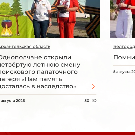
Архангельская область
Белгород
Однополчане открыли
Помни
четвёртую летнюю смену
поискового палаточного
5 августа 2
лагеря «Нам память
досталась в наследство»
 августа 2026
80