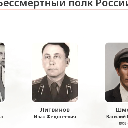
Бессмертный полк Росси
Литвинов
Шме
а
Иван Федосеевич
Василий 
1908 