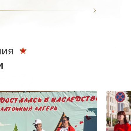
ния
и