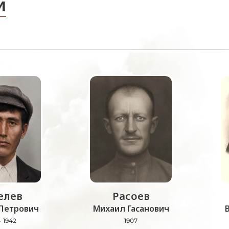
и
лев
Расоев
Петрович
Михаил Гасанович
- 1942
1907