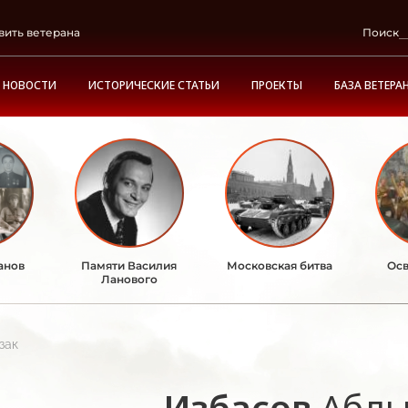
вить ветерана
Поиск
НОВОСТИ
ИСТОРИЧЕСКИЕ СТАТЬИ
ПРОЕКТЫ
БАЗА ВЕТЕРА
анов
Памяти Василия
Московская битва
Осв
Ланового
зак
Избасов
Абды