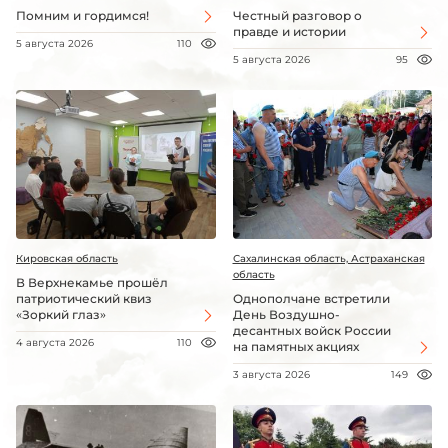
Помним и гордимся!
Честный разговор о
правде и истории
5 августа 2026
110
5 августа 2026
95
Кировская область
Сахалинская область, Астраханская
область
В Верхнекамье прошёл
патриотический квиз
Однополчане встретили
«Зоркий глаз»
День Воздушно-
десантных войск России
4 августа 2026
110
на памятных акциях
3 августа 2026
149