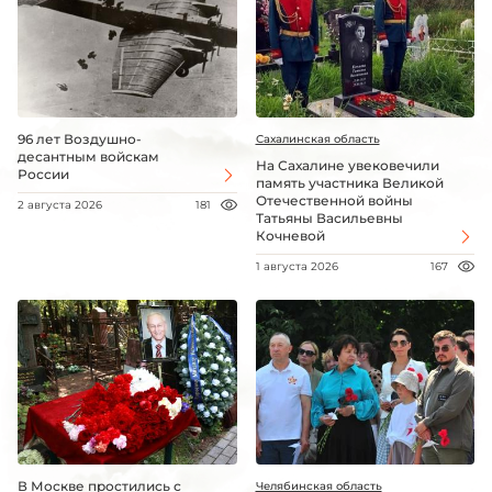
96 лет Воздушно-
Сахалинская область
десантным войскам
На Сахалине увековечили
России
память участника Великой
Отечественной войны
2 августа 2026
181
Татьяны Васильевны
Кочневой
1 августа 2026
167
В Москве простились с
Челябинская область