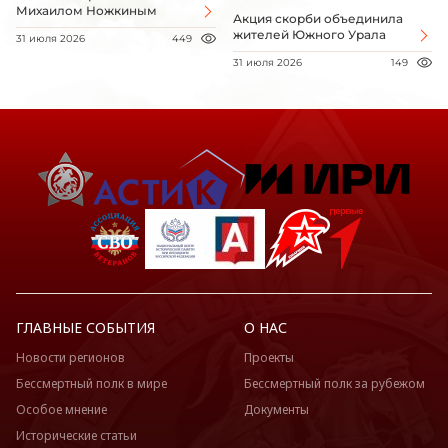
Михаилом Ножкиным
Акция скорби объединила
жителей Южного Урала
31 июля 2026
449
31 июля 2026
149
ГЛАВНЫЕ СОБЫТИЯ
О НАС
Новости регионов
Проекты
Бессмертный полк в мире
Бессмертный полк за рубежом
Особое мнение
Документы
Исторические статьи