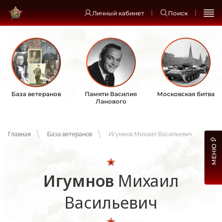
Личный кабинет
Поиск
База ветеранов
Памяти Василия
Московская битва
Ланового
Главная
База ветеранов
Игумнов Михаил Васильевич
МЕНЮ
Игумнов
Михаил
Васильевич