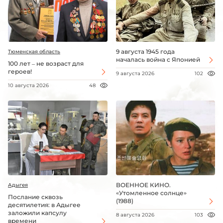
9 августа 1945 года
Тюменская область
началась война с Японией
100 лет – не возраст для
героев!
9 августа 2026
102
10 августа 2026
48
ВОЕННОЕ КИНО.
Адыгея
«Утомленное солнце»
Послание сквозь
(1988)
десятилетия: в Адыгее
заложили капсулу
8 августа 2026
103
времени