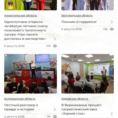
Архангельская область
Белгородская область
Однополчане открыли
Помним и гордимся!
четвёртую летнюю смену
5 августа 2026
136
поискового палаточного
лагеря «Нам память
досталась в наследство»
6 августа 2026
109
Астраханская область
Кировская область
Честный разговор о
В Верхнекамье прошёл
правде и истории
патриотический квиз
«Зоркий глаз»
5 августа 2026
115