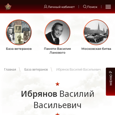
Личный кабинет
Поиск
База ветеранов
Памяти Василия
Московская битва
Ланового
Главная
База ветеранов
Ибрянов Василий Васильевич
МЕНЮ
Ибрянов
Василий
Васильевич