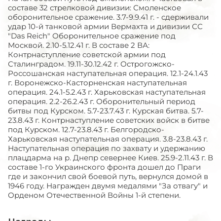
составе 32 стрелковой дивизии: Смоленское
оборонительное сражение. 3.7-9.9.41 г. - сдерживали
удар 10-й танковой армии Вермахта и дивизии СС
"Das Reich" Оборонительное сражение под
Москвой. 2.10-5.12.41 г. В составе 2 ВА:
Контрнаступление советской армии под
Сталинградом. 19.11-30.12.42 г. Острогожско-
Россошанская наступательная операция. 12.1-24.1.43
г. Воронежско-Касторненская наступательная
операция. 24.1-5.2.43 г. Харьковская наступательная
операция. 2.2-26.2.43 г. Оборонительный период
битвы под Курском. 5.7-23.7.43 г. Курская битва. 5.7-
23.8.43 г. Контрнаступление советских войск в битве
под Курском. 12.7-23.8.43 г. Белгородско-
Харьковская наступательная операция. 3.8-23.8.43 г.
Наступательная операция по захвату и удержанию
плацдарма на р. Днепр севернее Киев. 25.9-2.11.43 г. В
составе 1-го Украинского фронта дошел до Праги
где и закончил свой боевой путь, вернулся домой в
1946 году. Награжден двумя медалями "За отвагу" и
Орденом Отечественной Войны 1-й степени.