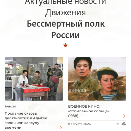
Актуальные новости
Движения
Бессмертный полк
России
ВОЕННОЕ КИНО.
Адыгея
«Утомленное солнце»
Послание сквозь
(1988)
десятилетия: в Адыгее
заложили капсулу
8 августа 2026
71
времени