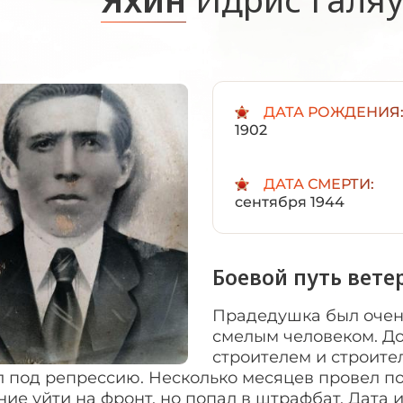
ДАТА РОЖДЕНИЯ
1902
ДАТА СМЕРТИ:
сентября 1944
Боевой путь вете
Прадедушка был очен
смелым человеком. Д
строителем и строите
 под репрессию. Несколько месяцев провел по
ие уйти на фронт, но попал в штрафбат. Дата и 