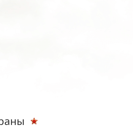
ераны