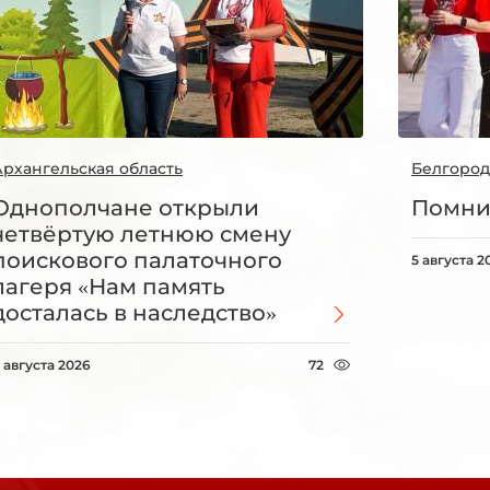
Архангельская область
Белгород
Однополчане открыли
Помни
четвёртую летнюю смену
поискового палаточного
5 августа 2
лагеря «Нам память
досталась в наследство»
 августа 2026
72