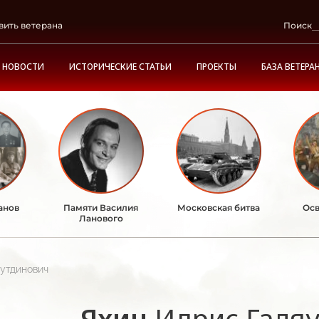
вить ветерана
Поиск
НОВОСТИ
ИСТОРИЧЕСКИЕ СТАТЬИ
ПРОЕКТЫ
БАЗА ВЕТЕРА
анов
Памяти Василия
Московская битва
Осв
Ланового
утдинович
Яхин
Идрис Галя