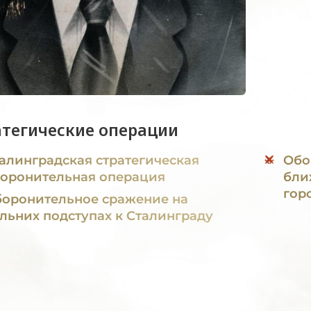
атегические операции
алинградская стратегическая
Обо
оронительная операция
бли
гор
оронительное сражение на
льних подступах к Сталинграду