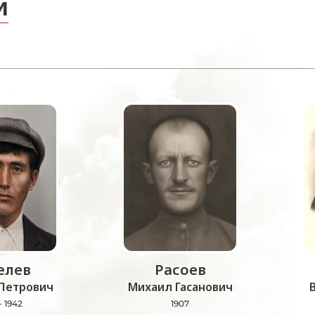
и
лев
Расоев
Петрович
Михаил Гасанович
- 1942
1907