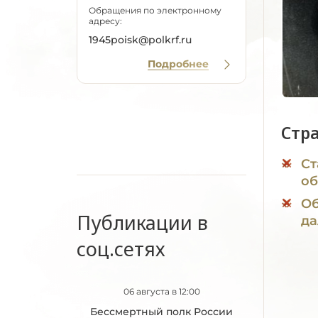
Обращения по электронному
адресу:
1945poisk@polkrf.ru
Подробнее
Стр
Ст
об
Об
Публикации в
да
соц.сетях
06 августа в 12:00
Бессмертный полк России