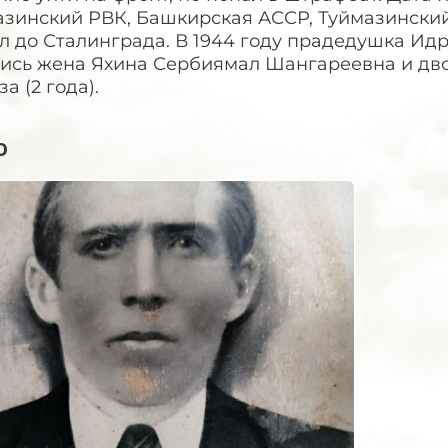
зинский РВК, Башкирская АССР, Туймазинский 
 до Сталинграда. В 1944 году прадедушка Идр
ись жена Яхина Сербиямал Шангареевна и двое
за (2 года).
о