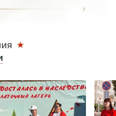
ния
и