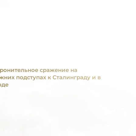
ронительное сражение на
жних подступах к Сталинграду и в
оде