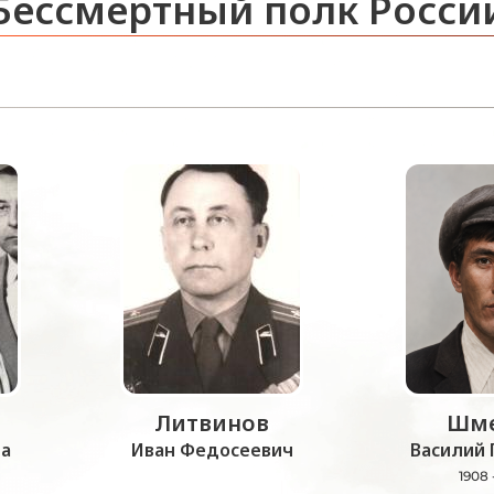
Бессмертный полк Росси
Литвинов
Шме
а
Иван Федосеевич
Василий 
1908 