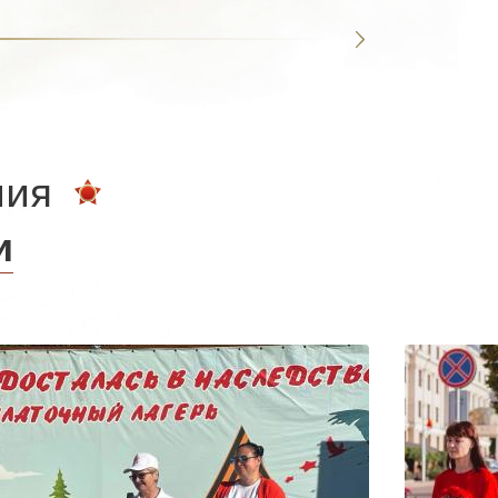
ния
и