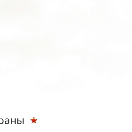
ераны