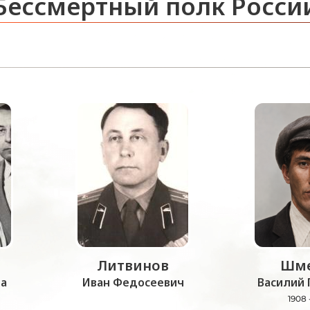
Бессмертный полк Росси
Литвинов
Шме
а
Иван Федосеевич
Василий 
1908 