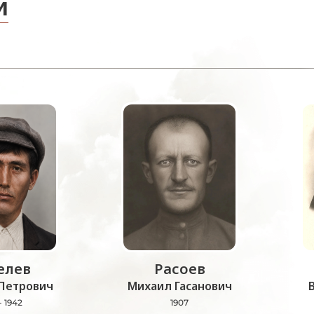
и
лев
Расоев
Петрович
Михаил Гасанович
- 1942
1907