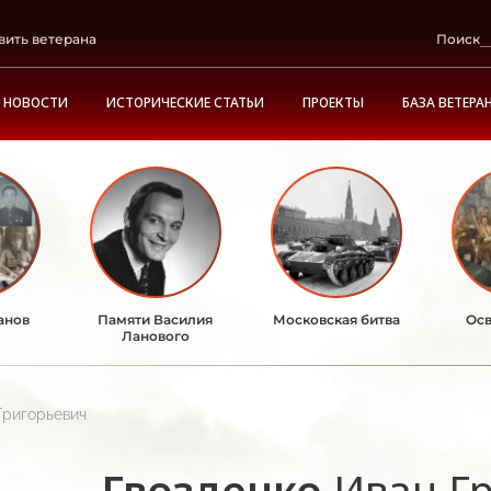
вить ветерана
Поиск
НОВОСТИ
ИСТОРИЧЕСКИЕ СТАТЬИ
ПРОЕКТЫ
БАЗА ВЕТЕРА
анов
Памяти Василия
Московская битва
Осв
Ланового
Григорьевич
Гвозденко
Иван Г