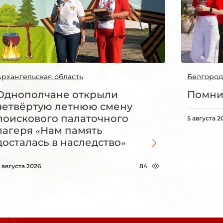
Архангельская область
Белгород
Однополчане открыли
Помни
четвёртую летнюю смену
поискового палаточного
5 августа 2
лагеря «Нам память
досталась в наследство»
 августа 2026
84