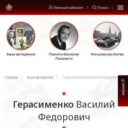
Личный кабинет
Поиск
База ветеранов
Памяти Василия
Московская битва
Ланового
Главная
База ветеранов
Герасименко Василий Федорович
МЕНЮ
Герасименко
Василий
Федорович