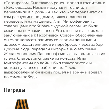
г.Таганрогом. Был тяжело ранен, попал в госпиталь в
г.Кисловодске. Немцы наступали, госпиталь
переводили в г.Грозный. Тех, кто мог передвигаться
сам распустили по домам, тяжело раненых
перевозили на машинах. Илья Митрофанович с
товарищами пробирались домой лесом, но были
схвачены немцами в плен. Его отвезли в лагерь для
заключенных в г. Георгиевск. Совсем обессиленный
он смог написать записку со своими данными и
адресом родственников и перебросил через забор.
Добрые люди передали информацию его семье.
Жена (Анастасия Павловна) смогла вызволить его из
плена, благодаря справке из колхоза. Илья
Митрофанович до войны был трактористом и
колхоз нуждался в работниках. После
выздоровления он вновь пошёл на войну и воевал
до самой победы.
Награды