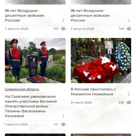
96 лет Воздушно-
96 лет Воздушно-
десантным войскам
десантным войскам
России!
России
2 августа 2026
110
2 августа 2026
149
В Москве простились с
Сахалинская область
Михаилом Ножкиным
На Сахалине увековечили
память участника Великой
31 июля 2026
338
Отечественной войны
Татьяны Васильевны
Кочневой
1 августа 2026
141