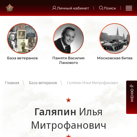
Личный кабинет
Поиск
База ветеранов
Памяти Василия
Московская битва
Ланового
Главная
База ветеранов
Галяпин Илья Митрофанович
МЕНЮ
Галяпин
Илья
Митрофанович