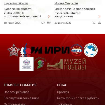
Кировская область
Москва, Татарстан
Кировская область
Однополчане продолжают
знакомится с
помогать нашим
исторической выставкой
защитникам
30 июля 2026
137
29 июля 2026
143
ГЛАВНЫЕ СОБЫТИЯ
О НАС
Новости регионов
Проекты
Бессмертный полк в мире
Бессмертный полк за рубежом
Особое мнение
Документы