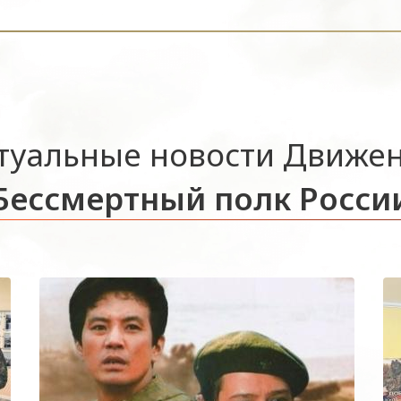
туальные новости Движе
Бессмертный полк Росси