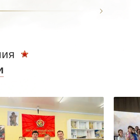
ния
и