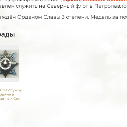
влен служить на Северный флот в Петропавлов
аждён Орденом Славы 3 степени. Медаль за по
рады
 "За службу
одине в
енных Силах
СР" III ст