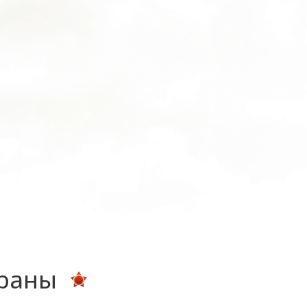
ераны