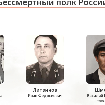
Бессмертный полк Росси
Литвинов
Шме
а
Иван Федосеевич
Василий 
1908 