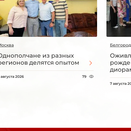
Москва
Белгород
Однополчане из разных
Оживл
регионов делятся опытом
рожде
диорам
 августа 2026
79
7 августа 2