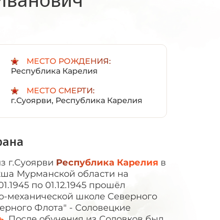
:
МЕСТО РОЖДЕНИЯ:
Республика Карелия
МЕСТО СМЕРТИ:
г.Суоярви, Республика Карелия
рана
з г.Суоярви
Республика Карелия
в
акша Мурманской области на
01.1945 по 01.12.1945 прошёл
но-механической школе Северного
ерного Флота" - Соловецкие
ь
. После обучения из Соловков был