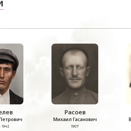
и
лев
Расоев
Петрович
Михаил Гасанович
- 1942
1907