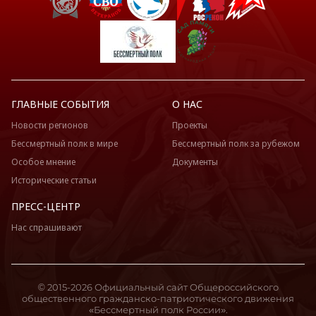
ГЛАВНЫЕ СОБЫТИЯ
О НАС
Новости регионов
Проекты
Бессмертный полк в мире
Бессмертный полк за рубежом
Особое мнение
Документы
Исторические статьи
ПРЕСС-ЦЕНТР
Нас спрашивают
© 2015-2026 Официальный сайт Общероссийского
общественного гражданско-патриотического движения
«Бессмертный полк России».