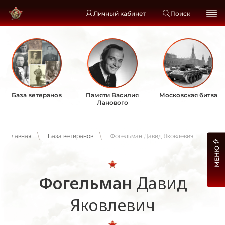
Личный кабинет
Поиск
База ветеранов
Памяти Василия
Московская битва
Ланового
Главная
База ветеранов
Фогельман Давид Яковлевич
МЕНЮ
Фогельман
Давид
Яковлевич