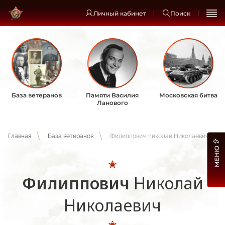
Личный кабинет
Поиск
База ветеранов
Памяти Василия
Московская битва
Ланового
Главная
База ветеранов
Филиппович Николай Николаевич
МЕНЮ
Филиппович
Николай
Николаевич