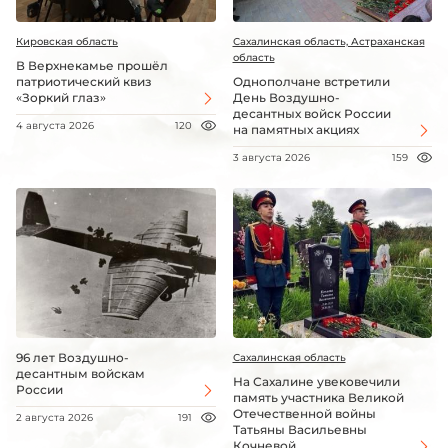
Кировская область
Сахалинская область, Астраханская
область
В Верхнекамье прошёл
патриотический квиз
Однополчане встретили
«Зоркий глаз»
День Воздушно-
десантных войск России
4 августа 2026
120
на памятных акциях
3 августа 2026
159
96 лет Воздушно-
Сахалинская область
десантным войскам
На Сахалине увековечили
России
память участника Великой
Отечественной войны
2 августа 2026
191
Татьяны Васильевны
Кочневой