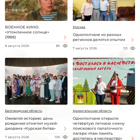
ВОЕННОЕ КИНО.
Москва
«Утомленное солнце»
Однополчане из разных
(1988)
регионов делятся опытом
8 августа 2026
80
7 августа 2026
113
Белгородская область
Архангельская область
Оживляя историю: день
Однополчане открыли
рождения отметил музей-
четвёртую летнюю смену
диорама «Курская битва»
поискового палаточного
лагеря «Нам память
7 августа 2026
106
досталась в наследство»