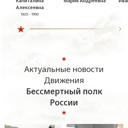
Капиталина
Мария Андреевна
Ива
Алексеевна
1920 - 1990
Актуальные новости
Движения
Бессмертный полк
России