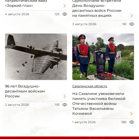
патриотический квиз
Однополчане встретили
«Зоркий глаз»
День Воздушно-
десантных войск России
4 августа 2026
125
на памятных акциях
3 августа 2026
161
96 лет Воздушно-
Сахалинская область
десантным войскам
На Сахалине увековечили
России
память участника Великой
Отечественной войны
2 августа 2026
193
Татьяны Васильевны
Кочневой
1 августа 2026
180