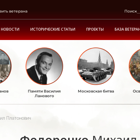
вить ветерана
Поиск
НОВОСТИ
ИСТОРИЧЕСКИЕ СТАТЬИ
ПРОЕКТЫ
БАЗА ВЕТЕРА
анов
Памяти Василия
Московская битва
Осв
Ланового
ил Платонович
Федоренко
Михаил