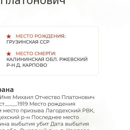
:
МЕСТО РОЖДЕНИЯ:
ГРУЗИНСКАЯ ССР
МЕСТО СМЕРТИ:
КАЛИНИНСКАЯ ОБЛ. РЖЕВСКИЙ
Р-Н Д. КАРПОВО
рана
: А вы? А что я? Разрешу или не разрешу — финал известный... Так пусть уж лучше всё будет по закону. Александр Васильевич! — Я схватилась руками за пылавшие щеки. Я сорок лет Александр Васильевич! Сиди и слушай. Ты думаешь мне делать нечего, кроме как сватовством заниматься? Я с Федоренко разговаривал не так, как с тобой, а как мужчина с мужчиной. Все доводы «против» ему привел. Но парень упрям. Он и мысли не допускает уехать без тебя. Видимо, по-настоящему любит. А вот ты — сомневаюсь... Ну что ты вертишься, как сорока на колу? Сиди спокойно. Хорошенькое дело: «сиди спокойно!» Усидишь тут!— Отвечай прямо: хочешь замуж или нет? Ох, не знаю... Александр Васильевич, милый, дорогой, мне очень стыдно, но он умный, красивый, храбрый.» лучше всех... — я заплакала, — и если он уезжает, то я... Хоть сегодня замуж,—добавил за меня комиссар.— Ладно. Так и запишем. И чего, спрашивается, ревет? Ну, закрывай шлюзы. Довольно. Честно говоря, мне эта затея не по душе. Не такое сейчас время, чтобы свадьбы играть. Он мог и один уехать. Разлука любви не помеха. Но раз уж так — пусть будет так. Запишетесь первого сентября. Ну что ж? Сыграем свадьбу — удивим всю дивизию. Так- то, фронтовая невеста. Я вытерла слезы и радостно закричала:— Дост! Рахмат, уртак! [Спасибо, товарищ {узб.).] Комиссар удивленно приподнял брови, и я выпалила весь запас узбекских слов. Александр Васильевич улыбнулся: Я вижу, общественное поручение тебе на пользу. Что ж, молодец. Междупрочим, капитан просил отпустить тебя завтра к ним в гости. Он с товарищами хочет это событие немного отметить. А вы отпустите, Александр Васильевич? Казнить — так казнить, миловать—так миловать! — решил комиссар. — Иди. Но... — он поднял большой палец вверх, — к ночи домой! Он дал мне слово. — И я даю, Я опять справлялась с вечера. Хотелось бы приодеться, но не было ни платья, ни туфель. Всё та же гимнастерка, русские сапоги да на выбор штаны или короткая юбка — вот и весь мой предсвадебный гардероб... Может быть, прическу устроить? Несолидно как-то—невеста с косичками... Стала накручивать волосы на тряпки с бумажками, а они не накручиваются, только путаются — слишком длинные. И как крутить: вверх или вниз? Пошла к Петьке за советом. Петька сердито засопел носом: Еще чего! Что я, парикмахер, что ли? Иди к Лазарю — он научит. Так ведь Лазарь тоже не парикмахер! Он до войны вашего брата чесал. Чесал! Балда. Рыженький Лазарь — телефонист замахал руками, за картавил: Я не парикмахер! Но ведь Петька мне сказал... Петька-таки наплачется у меня за трепотню! Ну, Лазарь, миленький, как же быть? Я невеста, и завтра меня будут поздравлять, хотелось бы выглядеть хорошо, а я не умею... Так у тебя помолвка, что ли? Это интересно! Давай тряпки! Локоны получились отменные и челка красивой волной. Первый раз в жизни я напудрилась для солидности — совершила преступление: как только Петька куда-то отвернулся, отсыпала зубного порошку в бумажку из... Комиссаровой коробки. Все были дома: и Федоренко, и комиссар Белоусов, и Карпов. Фу ты, какая финтифлюшка! — фыркнул Лешка и обошел вокруг меня. Он даже потрогал волосы пальцем. — Настоящие? А я думал, парик. — И вдруг захохотал: — Мишка! Да она рыжая, как лиса, твоя невеста! Откажись, пока не поздно, ведь рыжие все до одной ведьмы. Сам ты рыжий, а я блондинка! Верно, товарищ комиссар? Блондинка с рыжинкой, — подтвердил Белоусов. — Что он понимает? А зачем ты лицо мукой обсыпала? Ну вот и вы ничего не понимаете в женской красоте! Ведь это же я напудрилась! Зубного порошку у Комиссарова ординарца украла... Пока остальные смеялись, Федоренко, улыбаясь, вытирал мне лицо носовым платком:— Тебе совсем не надо пудриться. Сговор, помолвку или что-то в этом роде праздновали в Кузином блиндаже. Кузя выставил праздничное угощение: кашу гречневую с тушенкой, грибы на сковородке, масло и печенье — весь свой дополнительный командирский паек, наверное, пожертвовал для такого случая. Выпьем за здоровье жениха и невесты! — сказал комиссар Белоусов и чокнулся своей кружкой со мной и Федоренко. Карпов и Кузя закричали: Горько! Горько! Чего заревели? Что это вам, свадьба? — осадил их комиссар. Будем мы ждать до свадьбы! — захохотал Кузя. — Горько! Где-то очень близко ударил минометный залп. Кузя сказал: — Гляди-ка! Салют в честь жениха и невесты. — С потолка прямо на стол посыпался песок. Комиссар укоризненно покосился на Кузю: Хоть бы палатку над столом догадался прибить! Тоже мне хозяин! Песок скрипит на зубах. Я не замечаю, — буркнул Кузя. Да ты и жареные гвозди съешь. Выпили отдельно за жениха и отдельно за невесту, потом за родителей жениха, а когда очередь дошла до моих родителей, Федоренко встал: — У моей невесты нет родителей. Я предлагаю тост за здоровье старшего батальонного комиссара Юртаева. Выпили и крикнули «ура». Молодец. Выпить за Александра Васильевича не грех. Вместо сцены я использовала единственную Кузину табуретку. Боясь, что она перевернется, Федоренко всё время стоял рядом, но я чувствовала себя очень ловкой, почти невесомой и, отплясывая «Карамболину», так вертела воображаемым шлейфом, что даже самой было смешно. А потом мы с Кузей на пару «разделывали под орех» модную в нашей дивизии вологодскую «Махоню» с припевками. Кузя ревел, как дьякон с амвона, но я его перекричала и дробила, не жалея ни каблуков, ни собственных пяток. А мой партнер выдавал такие замысловатые коленца, что Грязнов от смеха путал лады баяна, а зрители держались за животы. Кузя, войдя в раж, налетел на раскаленную печку-бочку, и у него задымились новые галифе. Карпов проворно окатил его водой из термоса. Но вместо благодарности Кузя начал ворчать и ругаться, а мы хохотали до слез. Грязнов чуть баян не уронил. — Ну вас, ребята, к дьяволу, — сказал комиссар Белоусов, вытирая покрасневшее лицо большим носовым платком. — Пропали штаны! И чего дурень летом топит? — Он поймал меня за ремень и потрепал по щеке: — Ох, Махонька, и бедовая ты, шельма! Приближалась ночь. Наступала пора, когда на передовой, как на пограничной полосе, не до веселья и не до маленьких личных дел. Тяжелые минометы вдруг долбанули так,