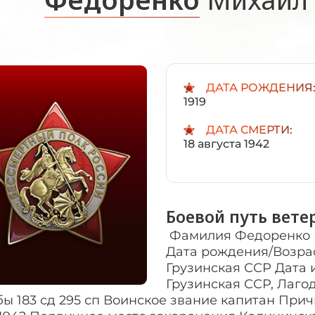
ДАТА РОЖДЕНИЯ
1919
ДАТА СМЕРТИ:
18 августа 1942
Боевой путь вете
Фамилия Федоренко Имя Михаил Отчество Платонович Дата рождения/Возраст__.__.1919 Место рождения Грузинская ССР Дата и место призыва Лагодехский РВК, Грузинская ССР, Лагодехский р-н Последнее место службы 183 сд 295 сп Воинское звание капитан Причина выбытия убит Дата выбытия 18.08.1942 Первичное место захоронения Калининская обл., Ржевский р-н, д. Карпово, западная окраина Название источника информации ЦАМО ИЗ ВОСПОМИНАНИЙ ЧУДАКОВОЙ ВАЛЕНТИНЫ ВАСИЛЬЕВНЫ. – Мне было 15 лет, я только окончила восемь классов в маленьком городке Дно. Родителей репрессировали, жила с бабушкой. Многие мальчишки, мои одноклассники, пошли в военкомат: просили, умоляли, но их на фронт не брали. А мне повезло. После долгих перипетий меня официально «удочерила» 183-я стрелковая дивизия. Я сказала, что сирота и боюсь оставаться одной. Успела забежать к бабушке. Она зарыдала в голос, но я поцеловала ее и заверила, что обязательно вернусь. Война будет недолгой. Сначала я была санитаркой. Там, на фронте, пришла ко мне первая любовь – это был командир взвода пулеметчиков Миша Федоренко. Сколько лет прошло, а душа по нему все болит. Нас считали женихом и невестой. Комсорг Дима даже угрожал: «Замуж собралась? Ну и не видать тебе комсомольского билета. Что-нибудь одно: или любовь, или комсомол». Миша учил меня стрелять из пулемета. Мы верили в свое счастье, в свадьбу, которую сыграем сразу после войны. Но разве можно на фронте что-то загадывать… Помню нашу последнюю встречу. Он пришел на рассвете к нам на КП, вызвал меня. Был выбрит, в каске, с автоматом и двумя гранатами за поясом. Сказал, улыбаясь: «Малышка! Мы опять в бой. Все три батальона нашего полка свели в один, и я теперь командую сводным». «Береги себя», – ответила я. «А как же! Я очень осторожен. Ведь у меня есть ты…» Я поцеловала его на прощание, не зная, что провожаю в последний путь. Ночью начался бой. Я перевязывала тяжелораненых. И под вспышками осветительных ракет увидела, как с противоположного берега осторожно спускаются с носилками четыре бойца. Еще издали по темно-русой пряди волос я узнала лежащего на носилках. Это был Михаил. Носилки внесли в дом на окраине деревни. Поставив их на пол, бойцы ушли, и мы остались вдвоем на нашем последнем свидании… Он был без сознания, в лице – ни кровинки. Прибежал санитар Кузя, сделал какой-то укол. Я спросила осипшим голосом: «Куда ранен?» «Разрывной в бок». «Кузя, надо что-то делать. Беги, звони командиру дивизии. Надо вызвать самолет!» Кузя махнул рукой и, обняв меня, заплакал. Мы стояли на коленях по обе стороны носилок и молча плакали. Через несколько минут Миша, мой самый любимый человек, скончался… Сегодня ее нет с нами, но осталась замечательная книга: «Чижик – птичка с характером», удостоенная премии Союза писателей России, где она все это описала! ОТРЫВКИ ИЗ КНИГИ «ЧИЖИК – ПТИЧКА С ХАРАКТЕРОМ». Комиссар был в землянке один. Что-то писал и, не поднимая от бумаг головы, махнул мне рукой, чтобы села. Я сидела не шевелясь и сосредоточенно разглядывала большого рогатого жука, копошащегося в пазу щелястого пола. Но вот комиссар отложил в сторону карандаш, снял очки и, протерев их маленьким кусочком замши, посмотрел на меня долго и пристально. Я заерзала на табуретке, как на раскаленной сковородке. Александр Васильевич, сказал очень спокойно: Приходил капитан Федоренко. Я промолчала. Официально просит твоей руки, — продолжал комиссар. Фу ты, как пышно! — сказала я. — Как в старинном романе. А я еще и замуж-то не хочу. Александр Васильевич усмехнулся: — Так примерно я и сказал жениху. Девчонка, ветер в голове. Это мне не понравилось, но возразить я не осмелилась. — Между прочим, он уезжает. — Комиссар опять поглядел на меня испытующе. У меня пересохло во рту, и еле слышно я спросила: Куда? По всей вероятности, его направят на учебу в академию. И будет это, пожалуй, в первых числах сентября. Вот потому он и делает тебе предложение. Ну, так как же ты к этому относишься? Я осторожно спросила