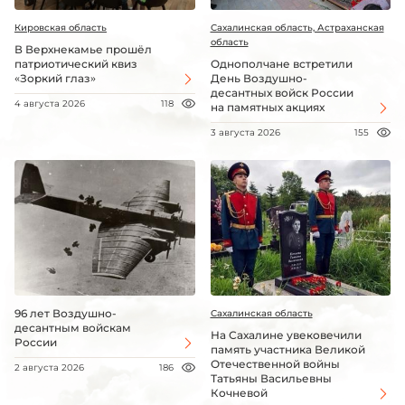
Кировская область
Сахалинская область, Астраханская
область
В Верхнекамье прошёл
патриотический квиз
Однополчане встретили
«Зоркий глаз»
День Воздушно-
десантных войск России
4 августа 2026
118
на памятных акциях
3 августа 2026
155
96 лет Воздушно-
Сахалинская область
десантным войскам
На Сахалине увековечили
России
память участника Великой
Отечественной войны
2 августа 2026
186
Татьяны Васильевны
Кочневой