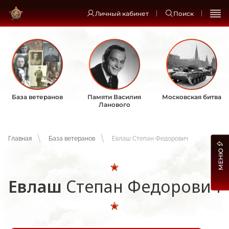
Личный кабинет
Поиск
База ветеранов
Памяти Василия
Московская битва
Ланового
Главная
База ветеранов
Евлаш Степан Федорович
МЕНЮ
Евлаш
Степан Федорович