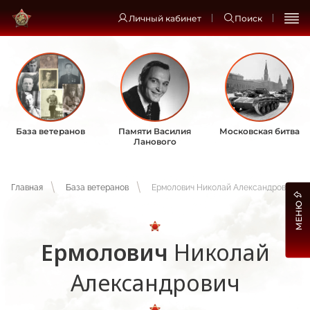
Личный кабинет
Поиск
База ветеранов
Памяти Василия
Московская битва
Ланового
Главная
База ветеранов
Ермолович Николай Александрович
МЕНЮ
Ермолович
Николай
Александрович