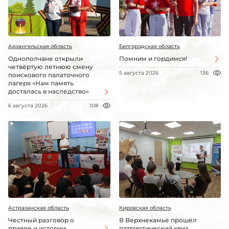
Архангельская область
Белгородская область
Однополчане открыли
Помним и гордимся!
четвёртую летнюю смену
5 августа 2026
136
поискового палаточного
лагеря «Нам память
досталась в наследство»
6 августа 2026
108
Астраханская область
Кировская область
Честный разговор о
В Верхнекамье прошёл
правде и истории
патриотический квиз