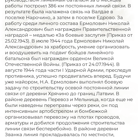
работы построил 386 км постоянных линий связи. В
результате была налажена связь на Валдае в
поселке Нарочино, а затем в поселке Едрово. За
работу среди личного состава Ермолович Николай
Александрович был награжден Правительственной
наградой – медалью «За боевые заслуги» (Приказ от
25.02.1943). В июле 1944 года Ермолович Николай
Александрович за храбрость, умение организовать
и воодушевить на подвиг бойцов линейного
батальона был награжден орденом Великой
Отечественной Войны. (Приказ от 24.07.1944). В
августе 1944 года части I Ударной Армии, преследуя
противника, успешно продвигались вперед. Будучи
уже майором, Н.А. Ермолович выполнял боевую
задачу по строительству осевой постоянной линии
связи от деревни Хрячино до границ Латвии. В
районе деревень Перевоз и Мельница, когда еще не
были наведены переправы через реки, он под
интенсивным артобстрелом и бомбежкой
организовывал перевозку на плотах проводов,
арматуры и добился продолжения строительства
линии связи бесперебойно. В районе деревни
Званка линия прокладывалась по местности,