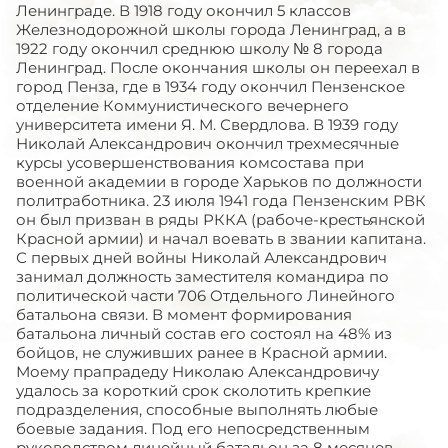
Ленинграде. В 1918 году окончил 5 классов
Железнодорожной школы города Ленинград, а в
1922 году окончил среднюю школу № 8 города
Ленинград. После окончания школы он переехал в
город Пенза, где в 1934 году окончил Пензенское
отделение Коммунистического вечернего
университета имени Я. М. Свердлова. В 1939 году
Николай Александрович окончил трехмесячные
курсы усовершенствования комсостава при
военной академии в городе Харьков по должности
политработника. 23 июля 1941 года Пензенским РВК
он был призван в ряды РККА (рабоче-крестьянской
Красной армии) и начал воевать в звании капитана.
С первых дней войны Николай Александрович
занимал должность заместителя командира по
политической части 706 Отдельного Линейного
батальона связи. В момент формирования
батальона личный состав его состоял на 48% из
бойцов, не служивших ранее в Красной армии.
Моему прапрадеду Николаю Александровичу
удалось за короткий срок сколотить крепкие
подразделения, способные выполнять любые
боевые задания. Под его непосредственным
руководством линейный батальон за 8 месяцев