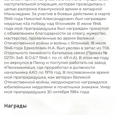
наступательной операция, которая проводилась с
целью разгрома Квантунской армии в западной
Маньчжурии. За участие в боевых действиях в марте
1946 года Николай Александрович был награжден
медалью «За победу над Японией». В июне 1946
года мой прапрадедушка был награжден грамотой
с объявлением благодарности за отвагу, мужество,
мастерство, проявленные во время Великой
Отечественной войны и войны с Японией. 18 июля
1946 года Ермолович Н.А. был уволен в запас из 706
Отдельного линейного батальона связи (Приказ №
027/п Заб. В.О.6.7 1946 г. по ст. 49 п.А). В этом же году
он вернулся в Пензу и поступил работать на завод
«Пензхиммаш», где проработал в должности
начальника АХО по 1976 год. В послевоенное время
мой прапрадедушка, как ветеран Великой
Отечественной войны, неоднократно награждался
юбилейными медалями и почетными знаками. Умер
мой прапрадедушка 30 октября 1984 года.
Награды