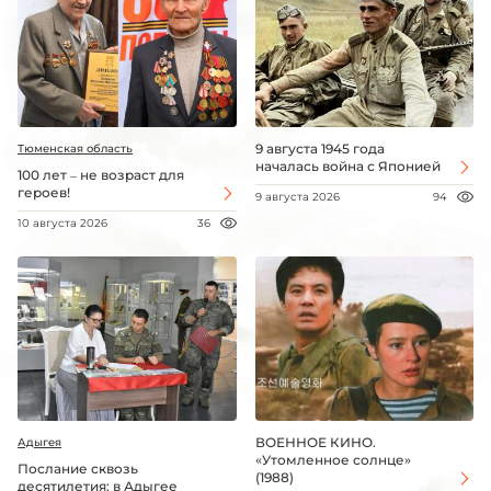
9 августа 1945 года
Тюменская область
началась война с Японией
100 лет – не возраст для
героев!
9 августа 2026
94
10 августа 2026
36
ВОЕННОЕ КИНО.
Адыгея
«Утомленное солнце»
Послание сквозь
(1988)
десятилетия: в Адыгее