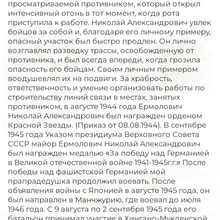
просматриваемой противником, который открыл
интенсивный огонь в тот момент, когда рота
приступила к работе. Николай Александрович увлек
бойцов за собой и, благодаря его личному примеру,
опасный участок был быстро продлен. Он лично
возглавлял разведку трассы, освобожденную от
противника, и был всегда впереди, когда грозила
опасность его бойцам. Своим личным примером
воодушевлял их на подвиги. За храбрость,
ответственность и умение организовать работы по
строительству линий связи в местах, занятых
противником, в августе 1944 года Ермолович
Николай Александрович был награжден орденом
Красной Звезды. (Приказ от 08.08.1944). В сентябре
1945 года Указом президиума Верховного Совета
СССР майор Ермолович Николай Александрович
был награжден медалью «За победу над Германией
в Великой отечественной войне 1941-1945г.г.» После
победы над фашистской Германией мой
прапрадедушка продолжил воевать. После
объявления войны с Японией в августе 1945 года, он
был направлен в Манчжурию, где воевал до июля
1946 года. С 9 августа по 2 сентября 1945 года его
батальон принимал участие в Хингано-Мукденской