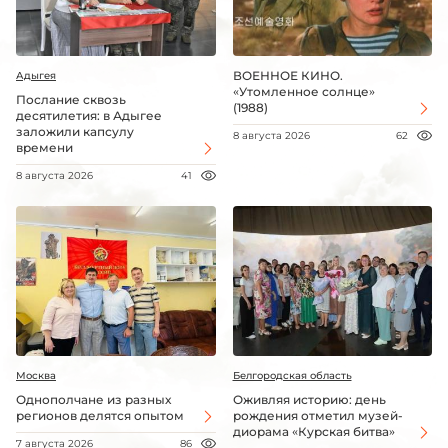
ВОЕННОЕ КИНО.
Адыгея
«Утомленное солнце»
Послание сквозь
(1988)
десятилетия: в Адыгее
заложили капсулу
8 августа 2026
62
времени
8 августа 2026
41
Москва
Белгородская область
Однополчане из разных
Оживляя историю: день
регионов делятся опытом
рождения отметил музей-
диорама «Курская битва»
7 августа 2026
86