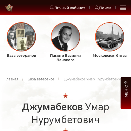
Личный кабинет
Поиск
База ветеранов
Памяти Василия
Московская битва
Ланового
Главная
База ветеранов
Джумабеков Умар Нурумбетович
МЕНЮ
Джумабеков
Умар
Нурумбетович