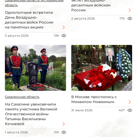
96 лет Воздушно-
Сахалинская область, Астраханская
десантным войскам
область
России
Однополчане встретили
День Воздушно-
2 августа 2026
170
десантных войск России
на памятных акциях
3 августа 2026
139
В Москве простились с
Сахалинская область
Михаилом Ножкиным
На Сахалине увековечили
память участника Великой
31 июля 2026
407
Отечественной войны
Татьяны Васильевны
Кочневой
1 августа 2026
159