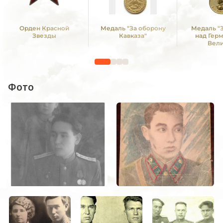
Орден Красной
Медаль "За оборону
Медаль "
Звезды
Кавказа"
над Гер
Вел
Отечестве
1941 -19
Фото