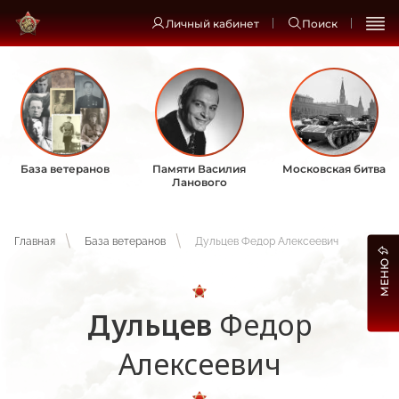
Личный кабинет
Поиск
База ветеранов
Памяти Василия
Московская битва
Ланового
Главная
База ветеранов
Дульцев Федор Алексеевич
МЕНЮ
Дульцев
Федор
Алексеевич