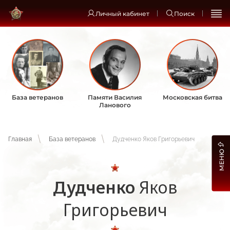
Личный кабинет
Поиск
База ветеранов
Памяти Василия
Московская битва
Ланового
Главная
База ветеранов
Дудченко Яков Григорьевич
МЕНЮ
Дудченко
Яков
Григорьевич