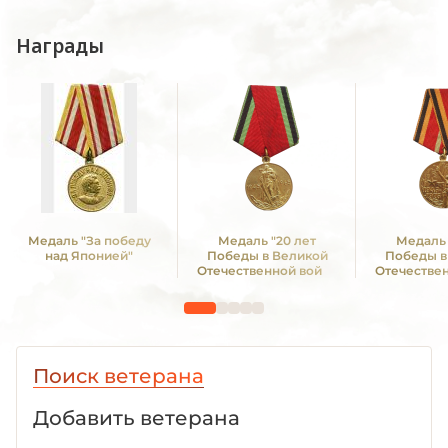
Награды
Медаль "За победу
Медаль "20 лет
Медаль 
над Японией"
Победы в Великой
Победы в
Отечественной войне
Отечестве
1941—1945 гг."
1941—19
Поиск ветерана
Добавить ветерана